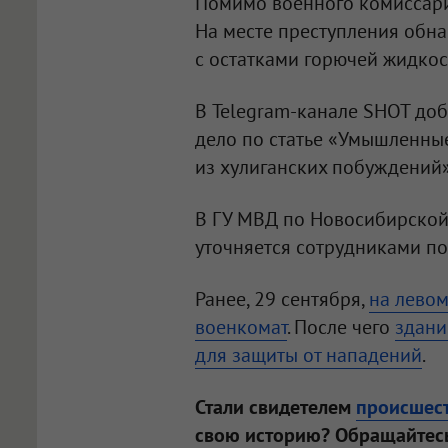
Помимо военного комиссариа
На месте преступления обн
с остатками горючей жидкос
В Telegram-канале SHOT доб
дело по статье «Умышленны
из хулиганских побуждений»
В ГУ МВД по Новосибирской
уточняется сотрудниками по
Ранее, 29 сентября,
на левом
военкомат
. После чего
здани
для защиты от нападений
.
Стали свидетелем
происшес
свою историю? Обращайтесь