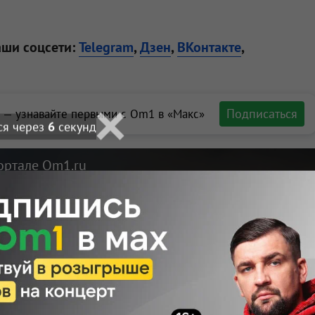
аши соцсети:
Telegram
,
Дзен
,
ВКонтакте
,
Подписаться
 — узнавайте первыми с Om1 в «Макс»
ся через
4
секунд
ортале Om1.ru
вестный
мойку на улице
Макс
Телеграм
Размещение рекламы