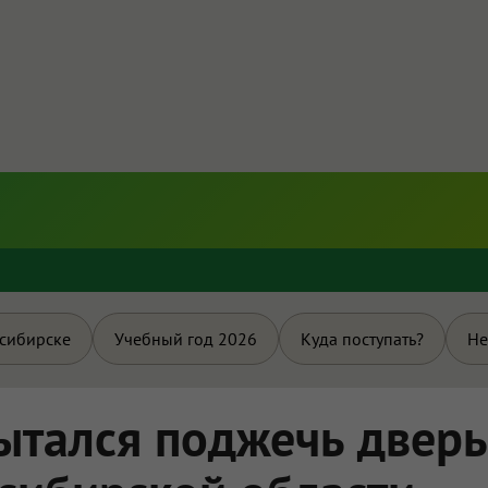
и
осибирске
Учебный год 2026
Куда поступать?
Не
ытался поджечь дверь