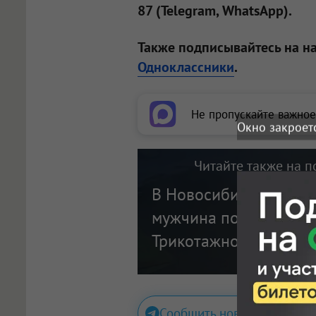
87 (Telegram, WhatsApp).
Также подписывайтесь на н
Одноклассники
.
Не пропускайте важное
Окно закроет
Читайте также на п
В Новосибирске неиз
мужчина поджёг авто
Трикотажной. ВИДЕО
Сообщить новость