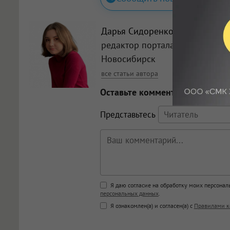
Дарья Сидоренко
, Главный
редактор портала Om1
Новосибирск
все статьи автора
Оставьте комментарий
Представьтесь
Поддержка HTML
Я даю согласие на обработку моих персона
персональных данных
.
<b>, <strong>, <u>, <i>, <em>, <s>
Я ознакомлен(а) и согласен(а) с
Правилами к
<blockquote>, <code> экраниру
[img]адрес[/img] будет открыва