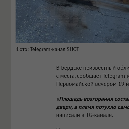
Фото: Telegram-канал SHOT
В Бердске неизвестный обл
с места, сообщает Telegram
Первомайской вечером 19 и
«Площадь возгорания состав
двери, а пламя потухло само
написали в TG-канале.