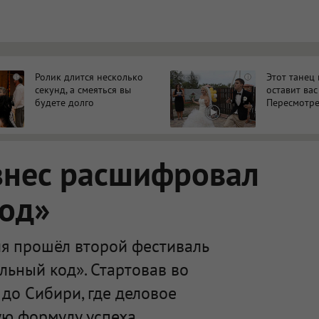
Ролик длится несколько
Этот танец
i
i
секунд, а смеяться вы
оставит вас
будете долго
Пересмотре
знес расшифровал
код»
я прошёл второй фестиваль
льный код». Стартовав во
 до Сибири, где деловое
ю формулу успеха.