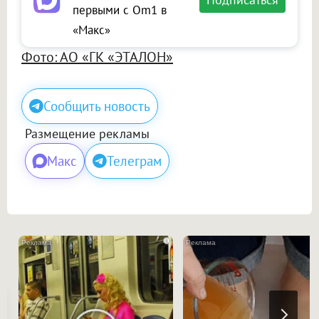
первыми с Om1 в
«Макс»
Фото: АО «ГК «ЭТАЛОН»
Сообщить новость
Размещение рекламы
Макс
Телеграм
i