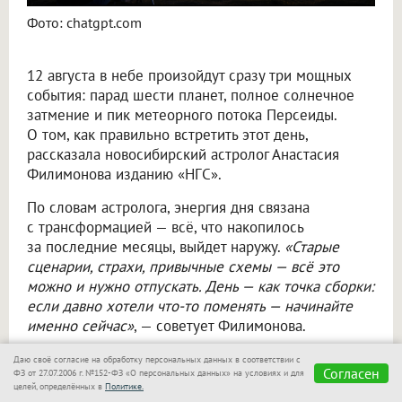
Фото: chatgpt.com
12 августа в небе произойдут сразу три мощных
события: парад шести планет, полное солнечное
затмение и пик метеорного потока Персеиды.
О том, как правильно встретить этот день,
рассказала новосибирский астролог Анастасия
Филимонова изданию «НГС».
По словам астролога, энергия дня связана
с трансформацией — всё, что накопилось
за последние месяцы, выйдет наружу.
«Старые
сценарии, страхи, привычные схемы — всё это
можно и нужно отпускать. День — как точка сборки:
если давно хотели что-то поменять — начинайте
именно сейчас»
, — советует Филимонова.
Она рекомендует обратить внимание на личные
Даю своё согласие на обработку персональных данных в соответствии с
Согласен
ФЗ от 27.07.2006 г. №152-ФЗ «О персональных данных» на условиях и для
цели и задать себе вопрос: куда я иду и чего хочу
целей, определённых в
Политике.
на самом деле? В отношениях могут вскрыться