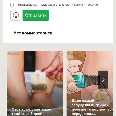
<b>, <strong>, <u>, <i>, <em>, <s>, <big>,
Я ознакомлен(а) и согласен(а) с
Правилами комментирования
.
<small>, <sup>, <sub>, <pre>, <ul>, <ol>, <li>,
<blockquote>, <code> экранирует HTML,
🙂
адреса URL автоматически становятся
ссылками, и [img]адрес[/img] будет
открываться в новой вкладке.
Нет комментариев.
i
Даже самый
запущенный грибок
Этот трюк уничтожает
исчезнет с корнем, есл
грибок за 5 дней!
перед сном…