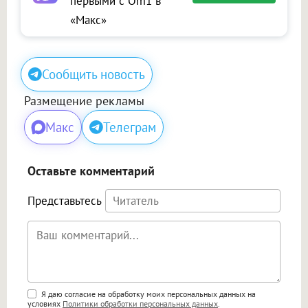
первыми с Om1 в
«Макс»
Сообщить новость
Размещение рекламы
Макс
Телеграм
Оставьте комментарий
Представьтесь
Поддержка HTML
Я даю согласие на обработку моих персональных данных на
условиях
Политики обработки персональных данных
.