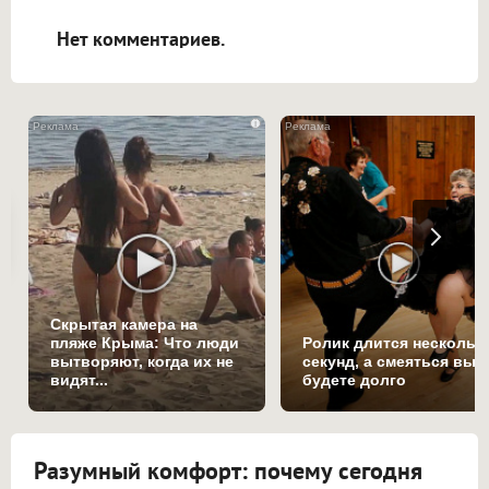
открываться в новой вкладке.
Нет комментариев.
i
Скрытая камера на
пляже Крыма: Что люди
Ролик длится нескольк
вытворяют, когда их не
секунд, а смеяться вы
видят...
будете долго
Разумный комфорт: почему сегодня