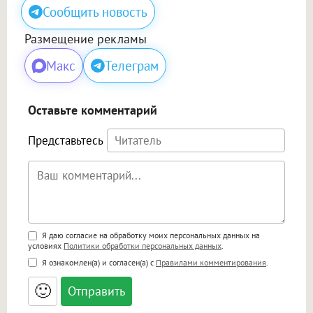
Сообщить новость
Размещение рекламы
Макс
Телеграм
Оставьте комментарий
Представьтесь
Поддержка HTML
Я даю согласие на обработку моих персональных данных на
условиях
Политики обработки персональных данных
.
<b>, <strong>, <u>, <i>, <em>, <s>, <big>,
Я ознакомлен(а) и согласен(а) с
Правилами комментирования
.
<small>, <sup>, <sub>, <pre>, <ul>, <ol>, <li>,
<blockquote>, <code> экранирует HTML,
🙂
адреса URL автоматически становятся
ссылками, и [img]адрес[/img] будет