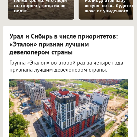
пляже Крыма: Что люди
Ролик длится пару
вытворяют, когда их не
секунд, но вы будете в
видят...
шоке от увиденного
Урал и Сибирь в числе приоритетов:
«Эталон» признан лучшим
девелопером страны
Группа «Эталон» во второй раз за четыре года
признана лучшим девелопером страны.