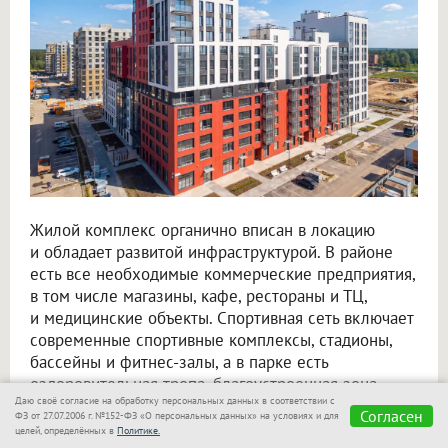
Жилой комплекс органично вписан в локацию
и обладает развитой инфраструктурой. В районе
есть все необходимые коммерческие предприятия,
в том числе магазины, кафе, рестораны и ТЦ,
и медицинские объекты. Спортивная сеть включает
современные спортивные комплексы, стадионы,
бассейны и фитнес-залы, а в парке есть
оздоровительная тропа, благоустроенная зона
Даю своё согласие на обработку персональных данных в соответствии с
водных развлечений с пляжем и даже собственный
Согласен
ФЗ от 27.07.2006 г. №152-ФЗ «О персональных данных» на условиях и для
конный клуб. Детский образовательный комплекс
целей, определённых в
Политике.