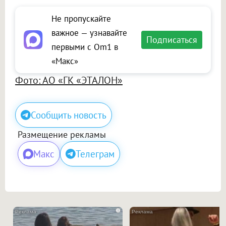
Не пропускайте
важное — узнавайте
Подписаться
первыми с Om1 в
«Макс»
Фото: АО «ГК «ЭТАЛОН»
Сообщить новость
Размещение рекламы
Макс
Телеграм
i