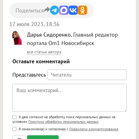
Поделиться
17 июля 2023, 18:36
Дарья Сидоренко
, Главный редактор
портала Om1 Новосибирск
все статьи автора
Оставьте комментарий
Представьтесь
Поддержка HTML
Я даю согласие на обработку моих персональных данных на
условиях
Политики обработки персональных данных
.
<b>, <strong>, <u>, <i>, <em>, <s>, <big>,
Я ознакомлен(а) и согласен(а) с
Правилами комментирования
.
<small>, <sup>, <sub>, <pre>, <ul>, <ol>, <li>,
<blockquote>, <code> экранирует HTML,