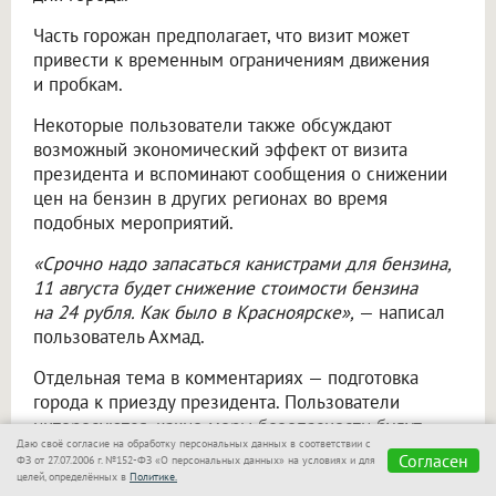
Часть горожан предполагает, что визит может
привести к временным ограничениям движения
и пробкам.
Некоторые пользователи также обсуждают
возможный экономический эффект от визита
президента и вспоминают сообщения о снижении
цен на бензин в других регионах во время
подобных мероприятий.
«Срочно надо запасаться канистрами для бензина,
11 августа будет снижение стоимости бензина
на 24 рубля. Как было в Красноярске»,
— написал
пользователь Ахмад.
Отдельная тема в комментариях — подготовка
города к приезду президента. Пользователи
интересуются, какие меры безопасности будут
Даю своё согласие на обработку персональных данных в соответствии с
приняты и как визит повлияет на привычный ритм
Согласен
ФЗ от 27.07.2006 г. №152-ФЗ «О персональных данных» на условиях и для
жизни Новосибирска.
целей, определённых в
Политике.