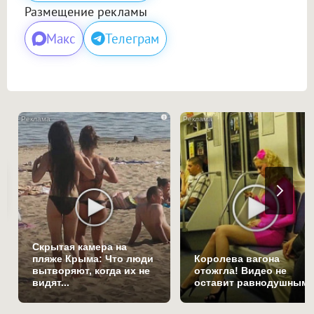
Размещение рекламы
Макс
Телеграм
i
Скрытая камера на
пляже Крыма: Что люди
Королева вагона
вытворяют, когда их не
отожгла! Видео не
видят...
оставит равнодушным