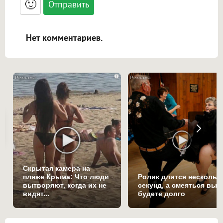
🙂
адреса URL автоматически становятся
ссылками, и [img]адрес[/img] будет
открываться в новой вкладке.
Нет комментариев.
i
Скрытая камера на
пляже Крыма: Что люди
Ролик длится нескольк
вытворяют, когда их не
секунд, а смеяться вы
видят...
будете долго