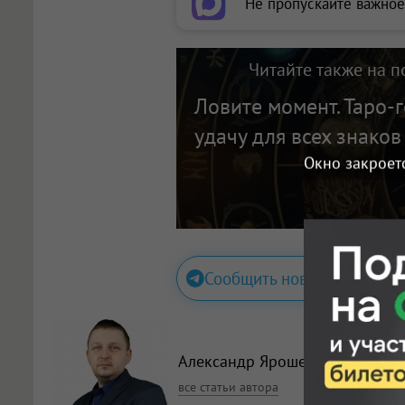
Не пропускайте важное
Читайте также на п
Ловите момент. Таро-
удачу для всех знаков
Окно закроет
Сообщить новость
Александр Ярошевский
, редак
все статьи автора