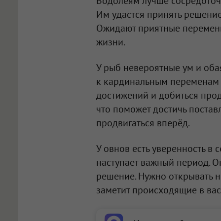
Водолеям лучше сосредоточи
Им удастся принять решение
Ожидают приятные перемены
жизни.
У рыб невероятные ум и оба
к кардинальным переменам в
достижений и добиться прод
что поможет достичь постав
продвигаться вперёд.
У овнов есть уверенность в 
наступает важный период. О
решение. Нужно открывать н
заметит происходящие в ва