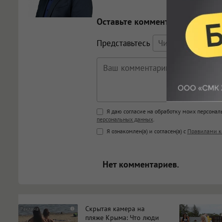
Оставьте комментарий
Представьтесь
Поддержка HTML
Я даю согласие на обработку моих персона
персональных данных
.
<b>, <strong>, <u>, <i>, <em>, <s>
Я ознакомлен(а) и согласен(а) с
Правилами к
<blockquote>, <code> экраниру
[img]адрес[/img] будет открыва
Нет комментариев.
Скрытая камера на
i
пляже Крыма: Что люди