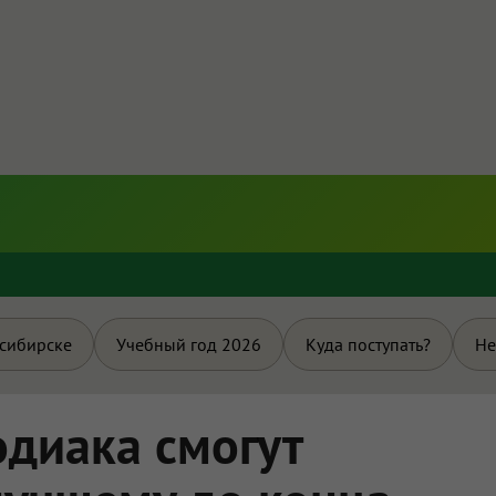
и
осибирске
Учебный год 2026
Куда поступать?
Не
одиака смогут