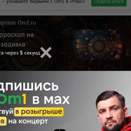
Подписаться
 — узнавайте первыми с Om1 в «Макс»
ортале Om1.ru
гороскоп на
 зодиака
ся через
4
секунд
Макс
Телеграм
Размещение рекламы
тор
Поделиться