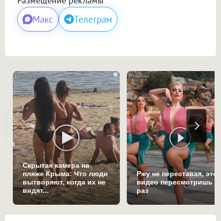
Размещение рекламы
Макс
Телеграм
i
Скрытая камера на
пляже Крыма: Что люди
Ржу не переставая, это
вытворяют, когда их не
видео пересмотришь н
видят...
раз