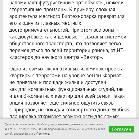
напоминают футуристичные арт-объекты, нежели
стереотипные промзоны. К примеру, сложная
архитектура местного Биотехнопарка превратила
его в одну из главных местных
достопримечательностей. При этом все зоны —
как досуговые, так и деловые — связаны системой
общественного транспорта, что позволяет легко
перемещаться по всей территории района, от ИТ-
кластеров до научного центра «Вектор».
Одна из самых эксклюзивных изюминок проекта —
квартиры с террасами на уровне земли. Формат
не привязан к площади жилья и доступен
как для компактных функциональных студий, так
и для 3-комнатных квартир для всей семьи. Такая
опция позволяет еще сильнее ощутить связь
с природой, не покидая комфортного дома. Удобная
планировка открывает возможности для самых
разных активностей: здесь можно провести
Даю своё согласие на обработку персональных данных в соответствии с
Согласен
утреннюю тренировку, романтический ужин,
ФЗ от 27.07.2006 г. №152-ФЗ «О персональных данных» на условиях и для
целей, определённых в
Политике.
устроить вечеринку с друзьями или погрузиться