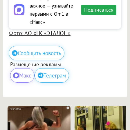
важное — узнавайте
Подписаться
первыми с Om1 в
«Макс»
Фото: АО «ГК «ЭТАЛОН»
Сообщить новость
Размещение рекламы
Макс
Телеграм
i