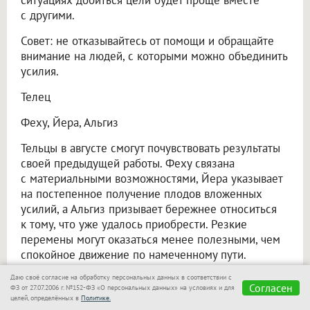
с другими.
Совет: не отказывайтесь от помощи и обращайте
внимание на людей, с которыми можно объединить
усилия.
Телец
Феху, Йера, Альгиз
Тельцы в августе смогут почувствовать результаты
своей предыдущей работы. Феху связана
с материальными возможностями, Йера указывает
на постепенное получение плодов вложенных
усилий, а Альгиз призывает бережнее относиться
к тому, что уже удалось приобрести. Резкие
перемены могут оказаться менее полезными, чем
спокойное движение по намеченному пути.
Совет: не меняйте планы без веской причины
Даю своё согласие на обработку персональных данных в соответствии с
Согласен
ФЗ от 27.07.2006 г. №152-ФЗ «О персональных данных» на условиях и для
и позвольте начатым делам прийти к завершению.
целей, определённых в
Политике.