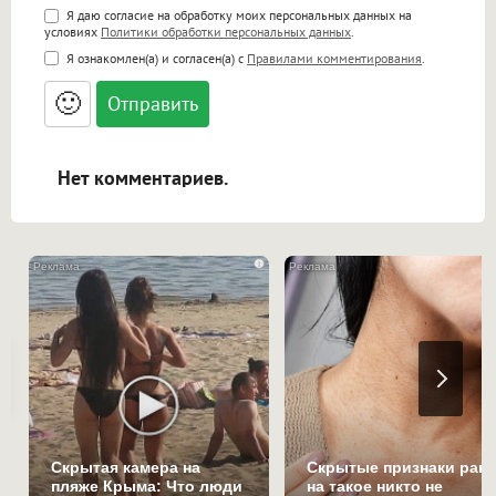
Поддержка HTML
Я даю согласие на обработку моих персональных данных на
условиях
Политики обработки персональных данных
.
<b>, <strong>, <u>, <i>, <em>, <s>, <big>,
Я ознакомлен(а) и согласен(а) с
Правилами комментирования
.
<small>, <sup>, <sub>, <pre>, <ul>, <ol>, <li>,
<blockquote>, <code> экранирует HTML,
🙂
адреса URL автоматически становятся
ссылками, и [img]адрес[/img] будет
открываться в новой вкладке.
Нет комментариев.
i
Скрытая камера на
Скрытые признаки рака
пляже Крыма: Что люди
на такое никто не