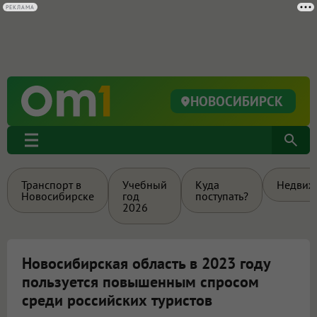
РЕКЛАМА
НОВОСИБИРСК
Транспорт в
Учебный
Куда
Недвиж
Новосибирске
год
поступать?
2026
Новосибирская область в 2023 году
пользуется повышенным спросом
среди российских туристов