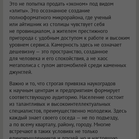
Это не попытка продать «эконом» под видом
«элиты». Это осознанное создание
полноформатного микрорайона, где ученый
или айтишник из столицы чувствует себя
не провинциалом, а жителем престижного
пригорода с удобным доступом к работе и высоким
уровнем сервиса. Камерность здесь не означает
дешевизну — это пространство, созданное
для человека и его спокойствия, а не хаос
мегаполиса с гулом автомобилей среди каменных
джунглей.
Важно и то, что строгая привязка наукоградов
к научным центрам и предприятиям формирует
соответствующую аудиторию. Население состоит
из талантливых и высокоинтеллектуальных
специалистов, преимущественно молодежи. Здесь
каждый знает своего соседа — не по подъезду,
а по всему кварталу, району, городу. Многие
встречают в таких условиях не только
единомышленников и друзей, но и настоящую