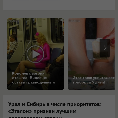
i
Королева вагона
отожгла! Видео не
Этот трюк уничтожает
оставит равнодушным
грибок за 5 дней!
Урал и Сибирь в числе приоритетов:
«Эталон» признан лучшим
девелопером страны