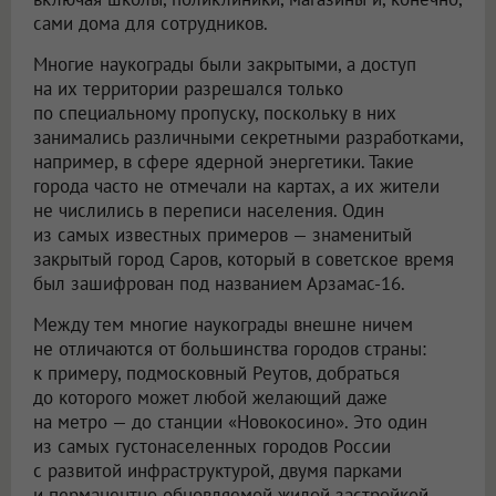
сами дома для сотрудников.
Многие наукограды были закрытыми, а доступ
на их территории разрешался только
по специальному пропуску, поскольку в них
занимались различными секретными разработками,
например, в сфере ядерной энергетики. Такие
города часто не отмечали на картах, а их жители
не числились в переписи населения. Один
из самых известных примеров — знаменитый
закрытый город Саров, который в советское время
был зашифрован под названием Арзамас-16.
Между тем многие наукограды внешне ничем
не отличаются от большинства городов страны:
к примеру, подмосковный Реутов, добраться
до которого может любой желающий даже
на метро — до станции «Новокосино». Это один
из самых густонаселенных городов России
с развитой инфраструктурой, двумя парками
и перманентно обновляемой жилой застройкой.