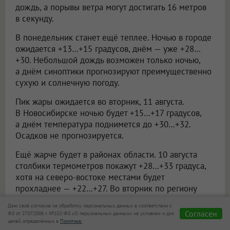
дождь, а порывы ветра могут достигать 16 метров
в секунду.
В понедельник станет ещё теплее. Ночью в городе
ожидается +13…+15 градусов, днём — уже +28…
+30. Небольшой дождь возможен только ночью,
а днём синоптики прогнозируют преимущественно
сухую и солнечную погоду.
Пик жары ожидается во вторник, 11 августа.
В Новосибирске ночью будет +15…+17 градусов,
а днём температура поднимется до +30…+32.
Осадков не прогнозируется.
Ещё жарче будет в районах области. 10 августа
столбики термометров покажут +28…+33 градуса,
хотя на северо-востоке местами будет
прохладнее — +22…+27. Во вторник по региону
ожидается уже +29…+34 градуса.
Даю своё согласие на обработку персональных данных в соответствии с
Согласен
ФЗ от 27.07.2006 г. №152-ФЗ «О персональных данных» на условиях и для
При этом ветер постепенно ослабеет. Если
целей, определённых в
Политике.
в воскресенье и ночью в понедельник местами