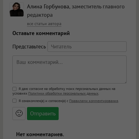
Алина Горбунова
, заместитель главного
редактора
все статьи автора
Оставьте комментарий
Представьтесь
Поддержка HTML
Я даю согласие на обработку моих персональных данных на
условиях
Политики обработки персональных данных
.
<b>, <strong>, <u>, <i>, <em>, <s>, <big>,
Я ознакомлен(а) и согласен(а) с
Правилами комментирования
.
<small>, <sup>, <sub>, <pre>, <ul>, <ol>, <li>,
<blockquote>, <code> экранирует HTML,
🙂
адреса URL автоматически становятся
ссылками, и [img]адрес[/img] будет
открываться в новой вкладке.
Нет комментариев.