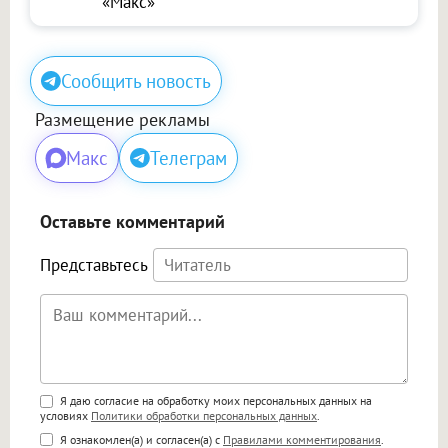
«Макс»
Сообщить новость
Размещение рекламы
Макс
Телеграм
Оставьте комментарий
Представьтесь
Поддержка HTML
Я даю согласие на обработку моих персональных данных на
условиях
Политики обработки персональных данных
.
<b>, <strong>, <u>, <i>, <em>, <s>, <big>,
Я ознакомлен(а) и согласен(а) с
Правилами комментирования
.