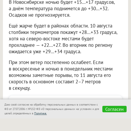
В Новосибирске ночью будет +15…+17 градусов,
а днём температура поднимется до +30…+32.
Осадков не прогнозируется.
Ещё жарче будет в районах области. 10 августа
столбики термометров покажут +28…+33 градуса,
хотя на северо-востоке местами будет
прохладнее — +22…+27. Во вторник по региону
ожидается уже +29…+34 градуса.
При этом ветер постепенно ослабеет. Если
в воскресенье и ночью в понедельник местами
возможны заметные порывы, то 11 августа его
скорость в основном составит 2–7 метров
в секунду.
Не пропускайте
Даю своё согласие на обработку персональных данных в соответствии с
Согласен
ФЗ от 27.07.2006 г. №152-ФЗ «О персональных данных» на условиях и для
важное — узнавайте
Подписаться
целей, определённых в
Политике.
первыми с Om1 в
«Макс»