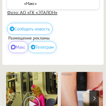
«Макс»
Фото: АО «ГК «ЭТАЛОН»
Сообщить новость
Размещение рекламы
Макс
Телеграм
i