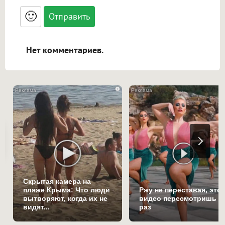
<small>, <sup>, <sub>, <pre>, <ul>, <ol>, <li>,
<blockquote>, <code> экранирует HTML,
🙂
адреса URL автоматически становятся
ссылками, и [img]адрес[/img] будет
открываться в новой вкладке.
Нет комментариев.
i
Скрытая камера на
пляже Крыма: Что люди
Ржу не переставая, это
вытворяют, когда их не
видео пересмотришь н
видят...
раз