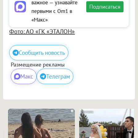
важное — узнавайте
Подписаться
первыми с Om1 в
«Макс»
Фото: АО «ГК «ЭТАЛОН»
Сообщить новость
Размещение рекламы
Макс
Телеграм
i