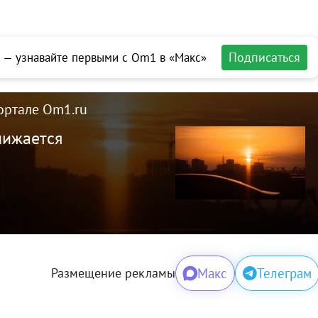
Подписаться
 — узнавайте первыми с Om1 в «Макс»
ортале Om1.ru
лижается
Макс
Телеграм
Размещение рекламы