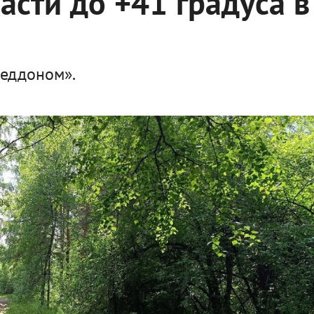
асти до +41 градуса в
геддоном».