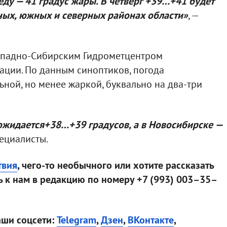
реду — 41 градус жары. В четверг +39…+41 будет
ьных, южных и северных районах области»
, —
Западно-Сибирским Гидрометцентром
ции. По данным синоптиков, погода
ьной, но менее жаркой, буквально на два-три
ожидается+38…+39 градусов, а в Новосибирске —
ециалисты.
твия
, чего-то необычного или хотите рассказать
 к нам в редакцию по номеру +7 (993) 003–35–
аши соцсети:
Telegram
,
Дзен
,
ВКонтакте
,