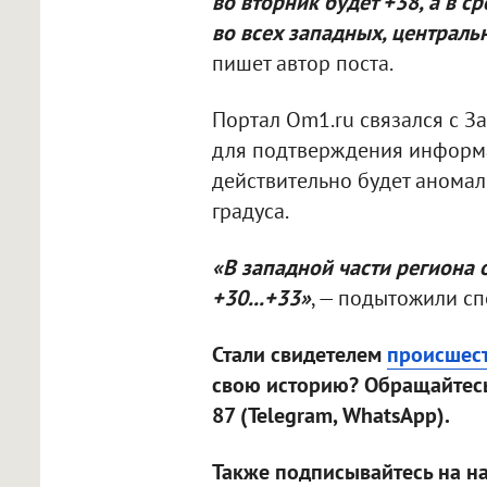
во вторник будет +38, а в с
во всех западных, централ
пишет автор поста.
Портал Om1.ru связался с 
для подтверждения информа
действительно будет аномал
градуса.
«В западной части региона 
+30...+33»
, — подытожили сп
Стали свидетелем
происшес
свою историю? Обращайтесь
87 (Telegram, WhatsApp).
Также подписывайтесь на н