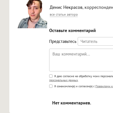
Денис Некрасов
, корреспонде
все статьи автора
Оставьте комментарий
Представьтесь
Поддержка HTML
Я даю согласие на обработку моих персона
персональных данных
.
<b>, <strong>, <u>, <i>, <em>, <s>
Я ознакомлен(а) и согласен(а) с
Правилами к
<blockquote>, <code> экраниру
[img]адрес[/img] будет открыва
Нет комментариев.