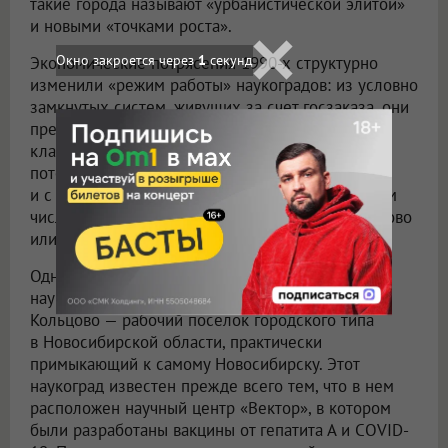
такие города называют «урбанистической элитой»
и новыми «точками роста».
Экономические потрясения 1990-х структурно
изменили «режим работы» наукоградов: из условно
замкнутых систем, живущих за счет госзаказа, они
превратились в современные технологичные
кластеры и «бизнес-инкубаторы» с высоким
потенциалом. Наукограды тесно связаны
и с другим определением — техноградами, в том
числе созданными с нуля, как, например, Сколково
или Иннополис, город-спутник Казани.
Одной из успешных трансформаций советского
наукограда к современным реалиям считается
Кольцово — рабочий поселок городского типа
в Новосибирской области, практически
примыкающий к самому Новосибирску. Этот
наукоград известен прежде всего тем, что в нем
расположен научный центр «Вектор», в котором
были разработаны вакцины от гепатита А и COVID-