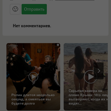
<small>, <sup>, <sub>, <pre>, <ul>, <ol>, <li>,
<blockquote>, <code> экранирует HTML,
🙂
адреса URL автоматически становятся
ссылками, и [img]адрес[/img] будет
открываться в новой вкладке.
Нет комментариев.
i
Скрытая камера на
Ролик длится несколько
пляже Крыма: Что люд
секунд, а смеяться вы
вытворяют, когда их не
будете долго
видят...