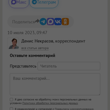
Макс
Телеграм
Поделиться
10 июля 2023, 09:47
Денис Некрасов
, корреспондент
все статьи автора
Оставьте комментарий
Представьтесь
Поддержка HTML
Я даю согласие на обработку моих персональных данных на
условиях
Политики обработки персональных данных
.
<b>, <strong>, <u>, <i>, <em>, <s>, <big>,
Я ознакомлен(а) и согласен(а) с
Правилами комментирования
.