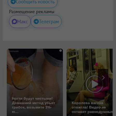
Сообщить новость
Размещение рекламы
Макс
Телеграм
i
Ногти будут чистыми!
Домашний метод убьет
Королева вагона
грибок, возьмите 3%-
отожгла! Видео не
ю…
оставит равнодушным