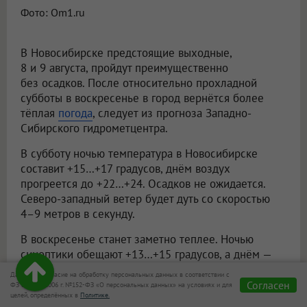
Фото: Om1.ru
В Новосибирске предстоящие выходные,
8 и 9 августа, пройдут преимущественно
без осадков. После относительно прохладной
субботы в воскресенье в город вернётся более
тёплая
погода
, следует из прогноза Западно-
Сибирского гидрометцентра.
В субботу ночью температура в Новосибирске
составит +15…+17 градусов, днём воздух
прогреется до +22…+24. Осадков не ожидается.
Северо-западный ветер будет дуть со скоростью
4–9 метров в секунду.
В воскресенье станет заметно теплее. Ночью
синоптики обещают +13…+15 градусов, а днём —
уже +26…+28. Существенных осадков в городе
Даю своё согласие на обработку персональных данных в соответствии с
также не прогнозируют. Ветер сменится
Согласен
ФЗ от 27.07.2006 г. №152-ФЗ «О персональных данных» на условиях и для
целей, определённых в
Политике.
на западный: ночью его скорость составит 3–