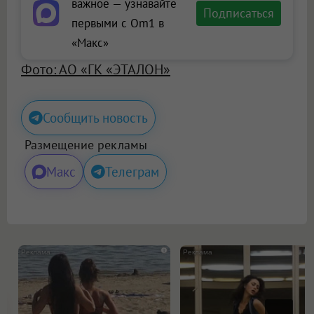
важное — узнавайте
Подписаться
первыми с Om1 в
«Макс»
Фото: АО «ГК «ЭТАЛОН»
Сообщить новость
Размещение рекламы
Макс
Телеграм
i