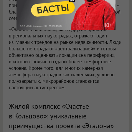
приватной атмосферой пригорода и комплексным
благоустройством спроектирован для комфортной
семейной жизни.
«Счастье в Кольцово», как и другие проекты
в региональных наукоградах, отражают один
из главных трендов на рынке недвижимости. Люди
больше не страдают «централизацией» и готовы
объективно оценивать локации «на периферии»,
в которых подчас созданы более комфортные
условия. Кроме того, для многих камерная
атмосфера наукоградов как маленьких, условно
полузакрытых, микрорайонов становится
настоящим антистрессом.
Жилой комплекс «Счастье
в Кольцово»: уникальные
преимущества проекта «Эталона»