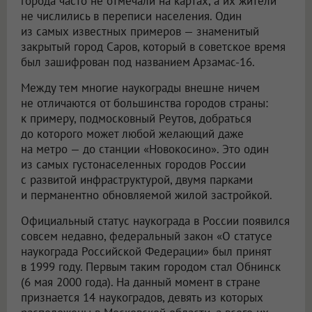
города часто не отмечали на картах, а их жители
не числились в переписи населения. Один
из самых известных примеров — знаменитый
закрытый город Саров, который в советское время
был зашифрован под названием Арзамас-16.
Между тем многие наукограды внешне ничем
не отличаются от большинства городов страны:
к примеру, подмосковный Реутов, добраться
до которого может любой желающий даже
на метро — до станции «Новокосино». Это один
из самых густонаселенных городов России
с развитой инфраструктурой, двумя парками
и перманентно обновляемой жилой застройкой.
Официальный статус наукограда в России появился
совсем недавно, федеральный закон «О статусе
наукограда Российской Федерации» был принят
в 1999 году. Первым таким городом стал Обнинск
(6 мая 2000 года). На данный момент в стране
признается 14 наукоградов, девять из которых