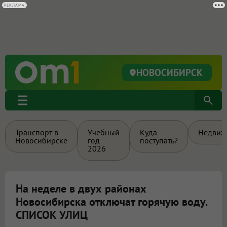
РЕКЛАМА
НОВОСИБИРСК
Транспорт в
Учебный
Куда
Недвиж
Новосибирске
год
поступать?
2026
На неделе в двух районах
Новосибирска отключат горячую воду.
СПИСОК УЛИЦ