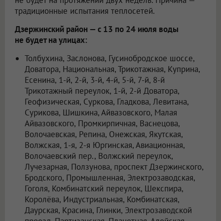
не будет на протяжении двух недель. Причина —
традиционные испытания теплосетей.
Дзержинский район — с 13 по 24 июля воды
не будет на улицах:
Толбухина, Заслонова, Гусинобродское шоссе,
Доватора, Национальная, Трикотажная, Куприна,
Есенина, 1-й, 2-й, 3-й, 4-й, 5-й, 7-й, 8-й
Трикотажный переулок, 1-й, 2-й Доватора,
Геофизическая, Суркова, Гладкова, Левитана,
Сурикова, Шишкина, Айвазовского, Малая
Айвазовского, Промкирпичная, Васнецова,
Волочаевская, Репина, Онежская, Якутская,
Волжская, 1-я, 2-я Юргинская, Авиационная,
Волочаевский пер., Волжский переулок,
Лучезарная, Ползунова, проспект Дзержинского,
Бродского, Промышленная, Электрозаводская,
Гоголя, Комбинатский переулок, Шекспира,
Королёва, Индустриальная, Комбинатская,
Даурская, Красина, Глинки, Электрозаводской