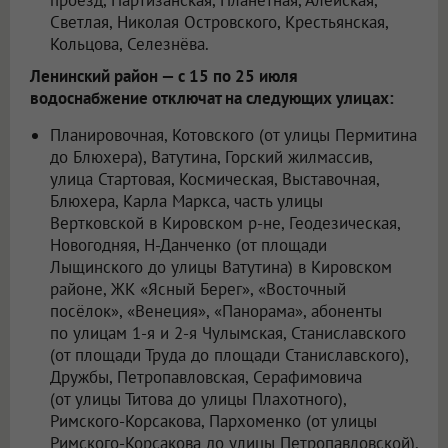
проезд, Партизанская, Планетная, Алейская,
Светлая, Николая Островского, Крестьянская,
Кольцова, Селезнёва.
Ленинский район — с 15 по 25 июля
водоснабжение отключат на следующих улицах:
Планировочная, Котовского (от улицы Пермитина
до Блюхера), Ватутина, Горский жилмассив,
улица Стартовая, Космическая, Выставочная,
Блюхера, Карла Маркса, часть улицы
Вертковской в Кировском р-не, Геодезическая,
Новогодняя, Н-Данченко (от площади
Лыщинского до улицы Ватутина) в Кировском
районе, ЖК «Ясный Берег», «Восточный
посёлок», «Венеция», «Панорама», абоненты
по улицам 1-я и 2-я Чулымская, Станиславского
(от площади Труда до площади Станиславского),
Дружбы, Петропавловская, Серафимовича
(от улицы Титова до улицы Плахотного),
Римского-Корсакова, Пархоменко (от улицы
Римского-Корсакова до улицы Петропавловской),