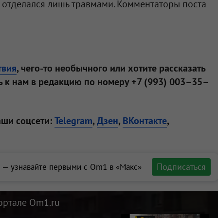
жа отделался лишь травмами. Комментаторы поста
твия
, чего-то необычного или хотите рассказать
 к нам в редакцию по номеру +7 (993) 003–35–
аши соцсети:
Telegram
,
Дзен
,
ВКонтакте
,
Подписаться
 — узнавайте первыми с Om1 в «Макс»
ортале Om1.ru