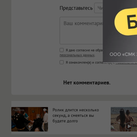
Представьтесь
Поддержка HTML
Я даю согласие на обработку моих персона
персональных данных
.
<b>, <strong>, <u>, <i>, <em>, <s>
Я ознакомлен(а) и согласен(а) с
Правилами к
<blockquote>, <code> экраниру
[img]адрес[/img] будет открыва
Нет комментариев.
Ролик длится несколько
i
секунд, а смеяться вы
будете долго