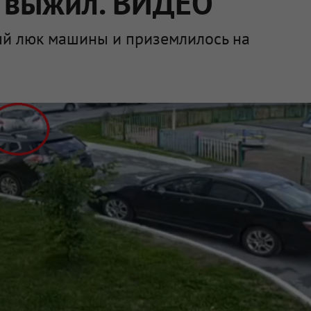
и выжил. ВИДЕО
ый люк машины и приземлилось на