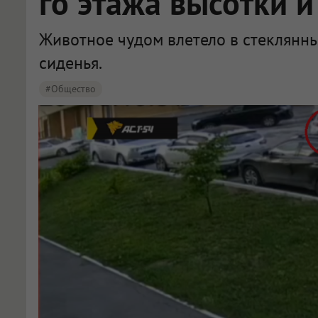
го этажа высотки 
Животное чудом влетело в стеклянн
сиденья.
#Общество