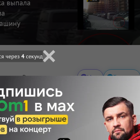
ка выпала
ма
машину
ся через
3
секунд
Макс
Телеграм
Размещение рекламы
нт
Поделиться