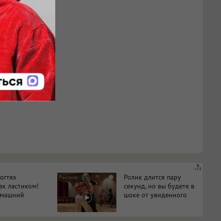
огтях
Ролик длится пару
i
ак ластиком!
секунд, но вы будете в
омашний
шоке от увиденного