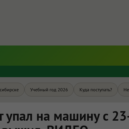
и
осибирске
Учебный год 2026
Куда поступать?
Не
 упал на машину с 23