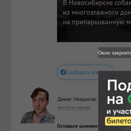
В Новосибирске соба
из многоэтажного до
на припаркованную 
Окно закроет
Сообщить новость
Денис Некрасов
, корреспонде
все статьи автора
Оставьте комментарий