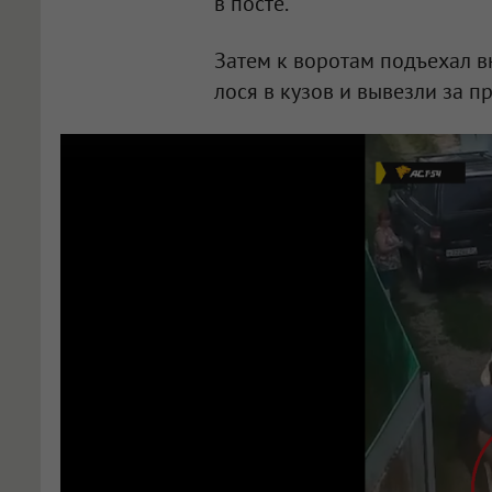
в посте.
Затем к воротам подъехал 
лося в кузов и вывезли за п