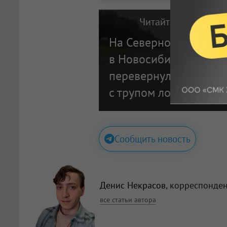
Читайте также на п
На Северном объезде
в Новосибирске боль
перевернулся из-за с
с трупом лося
Сообщить новость
Денис Некрасов
, корреспонде
все статьи автора