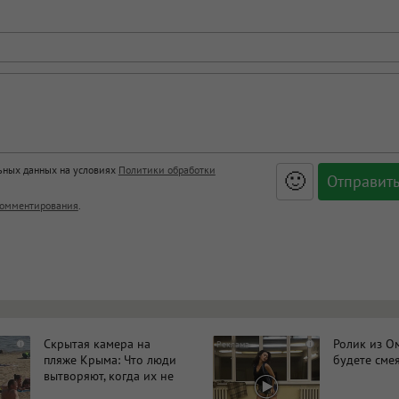
льных данных на условиях
Политики обработки
🙂
, <big>, <small>, <sup>, <sub>, <pre>, <ul>, <ol>, <li>,
омментирования
.
ет HTML, адреса URL автоматически становятся ссылками, и
ться в новой вкладке.
Скрытая камера на
Ролик из Ом
i
i
пляже Крыма: Что люди
будете сме
вытворяют, когда их не
видят...