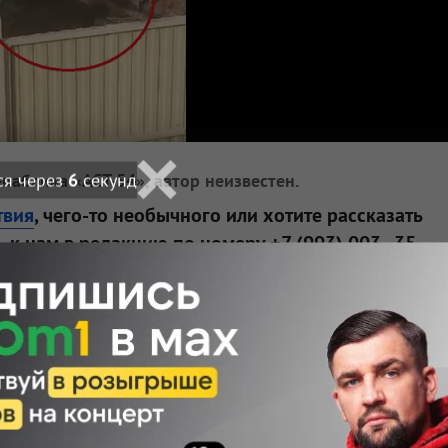
ся через
4
секунд
паблика «АСТ-54», автор неизвестен.
твия
, чего-то необычного или хотите рассказать
 к нам в редакцию по номеру +7 (993) 003–35–
аши соцсети:
Telegram
,
Дзен
,
ВКонтакте
,
Подписаться
 — узнавайте первыми с Om1 в «Макс»