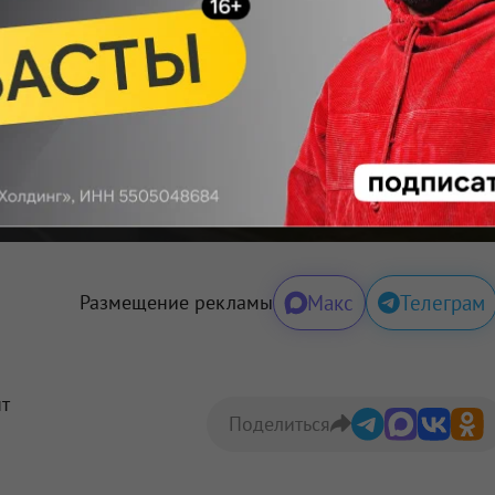
ортале Om1.ru
шегруз
толкновения
Макс
Телеграм
Размещение рекламы
нт
Поделиться