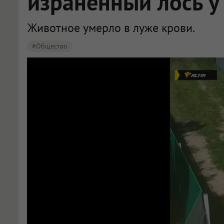
израненный лось у
Животное умерло в луже крови.
#Общество