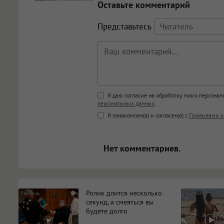
Оставьте комментарий
Представьтесь
Поддержка HTML
Я даю согласие на обработку моих персона
персональных данных
.
<b>, <strong>, <u>, <i>, <em>, <s>
Я ознакомлен(а) и согласен(а) с
Правилами к
<blockquote>, <code> экраниру
[img]адрес[/img] будет открыва
Нет комментариев.
Ролик длится несколько
i
секунд, а смеяться вы
будете долго