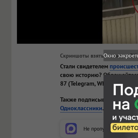
Окно закроет
Скриншоты взяты из видео ВК-
Стали свидетелем
происшес
свою историю? Обращайтесь
87 (Telegram, WhatsApp).
Также подписывайтесь на н
Одноклассники
.
Не пропускайте важное