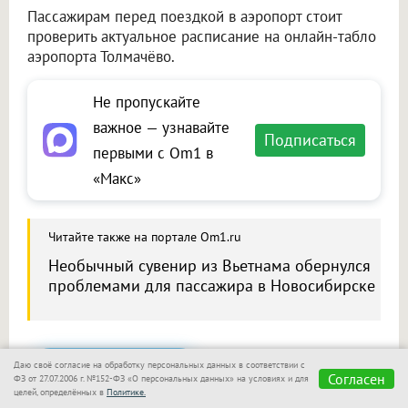
Пассажирам перед поездкой в аэропорт стоит
проверить актуальное расписание на онлайн-табло
аэропорта Толмачёво.
Не пропускайте
важное — узнавайте
Подписаться
первыми с Om1 в
«Макс»
Читайте также на портале Om1.ru
Необычный сувенир из Вьетнама обернулся
проблемами для пассажира в Новосибирске
Даю своё согласие на обработку персональных данных в соответствии с
Сообщить новость
Согласен
ФЗ от 27.07.2006 г. №152-ФЗ «О персональных данных» на условиях и для
целей, определённых в
Политике.
Размещение рекламы