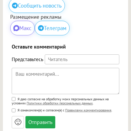
Сообщить новость
Размещение рекламы
Макс
Телеграм
Оставьте комментарий
Представьтесь
Поддержка HTML
Я даю согласие на обработку моих персональных данных на
условиях
Политики обработки персональных данных
.
<b>, <strong>, <u>, <i>, <em>, <s>, <big>,
Я ознакомлен(а) и согласен(а) с
Правилами комментирования
.
<small>, <sup>, <sub>, <pre>, <ul>, <ol>, <li>,
<blockquote>, <code> экранирует HTML,
🙂
адреса URL автоматически становятся
ссылками, и [img]адрес[/img] будет