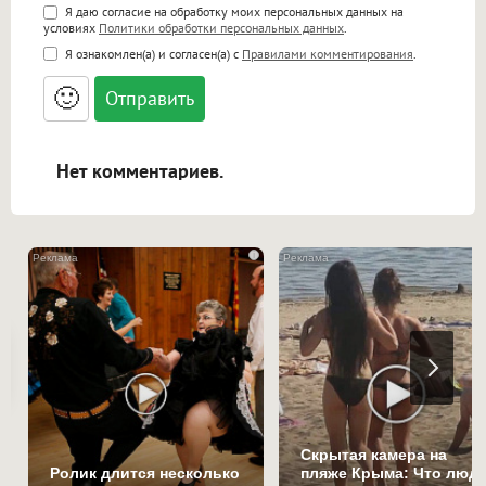
Поддержка HTML
Я даю согласие на обработку моих персональных данных на
условиях
Политики обработки персональных данных
.
<b>, <strong>, <u>, <i>, <em>, <s>, <big>,
Я ознакомлен(а) и согласен(а) с
Правилами комментирования
.
<small>, <sup>, <sub>, <pre>, <ul>, <ol>, <li>,
<blockquote>, <code> экранирует HTML,
🙂
адреса URL автоматически становятся
ссылками, и [img]адрес[/img] будет
открываться в новой вкладке.
Нет комментариев.
i
Скрытая камера на
Ролик длится несколько
пляже Крыма: Что люд