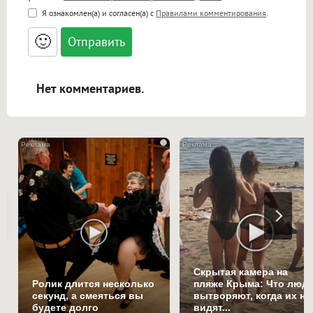
<b>, <strong>, <u>, <i>, <em>, <s>, <big>,
Я ознакомлен(а) и согласен(а) с
Правилами комментирования
.
<small>, <sup>, <sub>, <pre>, <ul>, <ol>, <li>,
<blockquote>, <code> экранирует HTML,
🙂
адреса URL автоматически становятся
ссылками, и [img]адрес[/img] будет
открываться в новой вкладке.
Нет комментариев.
i
Скрытая камера на
Ролик длится несколько
пляже Крыма: Что люд
секунд, а смеяться вы
вытворяют, когда их не
будете долго
видят...