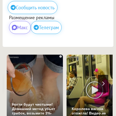
Сообщить новость
Размещение рекламы
Макс
Телеграм
i
Ногти будут чистыми!
Домашний метод убьет
Королева вагона
грибок, возьмите 3%-
отожгла! Видео не