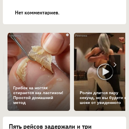
открываться в новой вкладке.
Нет комментариев.
i
Грибок на ногтях
стирается как ластиком!
Ролик длится пару
Простой домашний
секунд, но вы будете в
метод
шоке от увиденного
Пять рейсов задержали и три