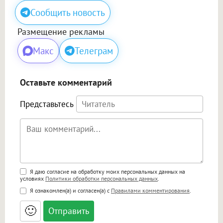
Сообщить новость
Размещение рекламы
Макс
Телеграм
Оставьте комментарий
Представьтесь
Поддержка HTML
Я даю согласие на обработку моих персональных данных на
условиях
Политики обработки персональных данных
.
<b>, <strong>, <u>, <i>, <em>, <s>, <big>,
Я ознакомлен(а) и согласен(а) с
Правилами комментирования
.
<small>, <sup>, <sub>, <pre>, <ul>, <ol>, <li>,
<blockquote>, <code> экранирует HTML,
🙂
адреса URL автоматически становятся
ссылками, и [img]адрес[/img] будет