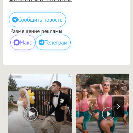
Сообщить новость
Размещение рекламы
Макс
Телеграм
i