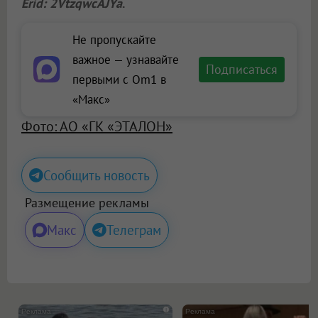
Erid: 2VtzqwcAJYa
.
Не пропускайте
важное — узнавайте
Подписаться
первыми с Om1 в
«Макс»
Фото: АО «ГК «ЭТАЛОН»
Сообщить новость
Размещение рекламы
Макс
Телеграм
i