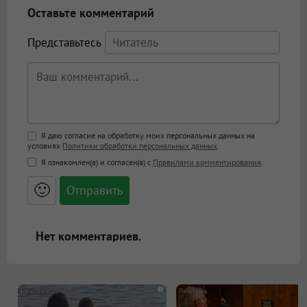
Оставьте комментарий
Представьтесь
Поддержка HTML
Я даю согласие на обработку моих персональных данных на
условиях
Политики обработки персональных данных
.
<b>, <strong>, <u>, <i>, <em>, <s>, <big>,
Я ознакомлен(а) и согласен(а) с
Правилами комментирования
.
<small>, <sup>, <sub>, <pre>, <ul>, <ol>, <li>,
<blockquote>, <code> экранирует HTML,
🙂
адреса URL автоматически становятся
ссылками, и [img]адрес[/img] будет
открываться в новой вкладке.
Нет комментариев.
i