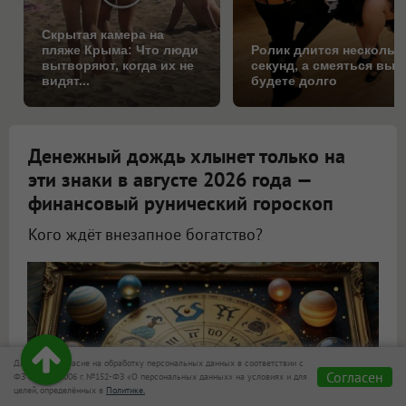
Скрытая камера на
пляже Крыма: Что люди
Ролик длится нескольк
вытворяют, когда их не
секунд, а смеяться вы
видят...
будете долго
Денежный дождь хлынет только на
эти знаки в августе 2026 года —
финансовый рунический гороскоп
Кого ждёт внезапное богатство?
Астролог Всеволод Побединский спрогнозировал финансы на август 2026
Даю своё согласие на обработку персональных данных в соответствии с
Согласен
ФЗ от 27.07.2006 г. №152-ФЗ «О персональных данных» на условиях и для
целей, определённых в
Политике.