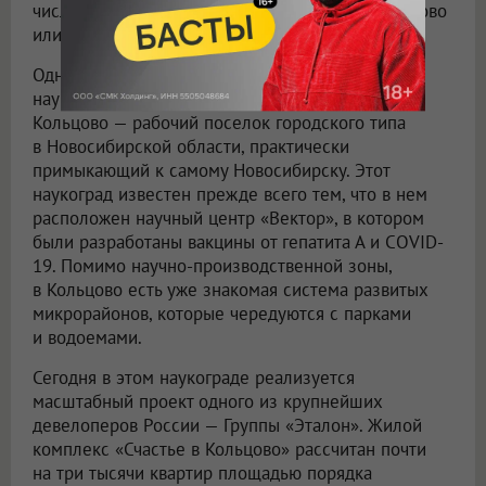
числе созданными с нуля, как, например, Сколково
или Иннополис, город-спутник Казани.
Одной из успешных трансформаций советского
наукограда к современным реалиям считается
Кольцово — рабочий поселок городского типа
в Новосибирской области, практически
примыкающий к самому Новосибирску. Этот
наукоград известен прежде всего тем, что в нем
расположен научный центр «Вектор», в котором
были разработаны вакцины от гепатита А и COVID-
19. Помимо научно-производственной зоны,
в Кольцово есть уже знакомая система развитых
микрорайонов, которые чередуются с парками
и водоемами.
Сегодня в этом наукограде реализуется
масштабный проект одного из крупнейших
девелоперов России — Группы «Эталон». Жилой
комплекс «Счастье в Кольцово» рассчитан почти
на три тысячи квартир площадью порядка