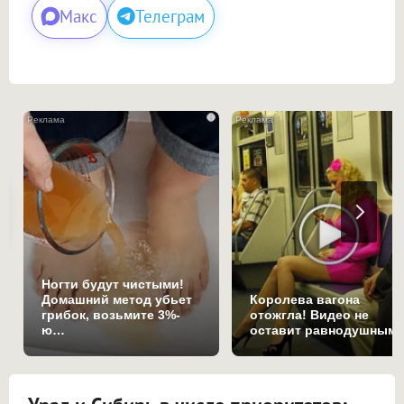
Макс
Телеграм
i
Ногти будут чистыми!
Домашний метод убьет
Королева вагона
грибок, возьмите 3%-
отожгла! Видео не
ю…
оставит равнодушным