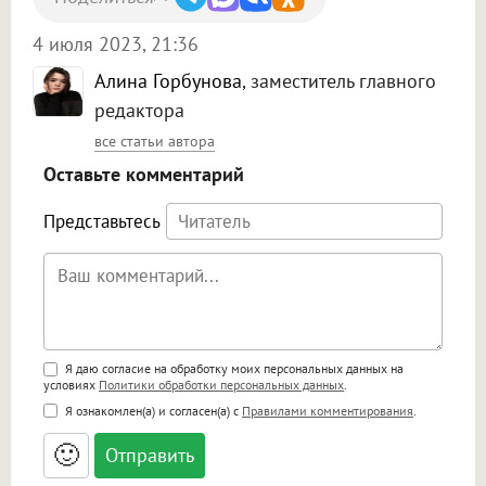
4 июля 2023, 21:36
Алина Горбунова
, заместитель главного
редактора
все статьи автора
Оставьте комментарий
Представьтесь
Поддержка HTML
Я даю согласие на обработку моих персональных данных на
условиях
Политики обработки персональных данных
.
<b>, <strong>, <u>, <i>, <em>, <s>, <big>,
Я ознакомлен(а) и согласен(а) с
Правилами комментирования
.
<small>, <sup>, <sub>, <pre>, <ul>, <ol>, <li>,
<blockquote>, <code> экранирует HTML,
🙂
адреса URL автоматически становятся
ссылками, и [img]адрес[/img] будет