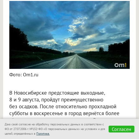
Синоптики рассказали о погоде в Новосибирске на 8 и 9 августа
Фото: Om1.ru
В Новосибирске предстоящие выходные,
8 и 9 августа, пройдут преимущественно
без осадков. После относительно прохладной
субботы в воскресенье в город вернётся более
тёплая
погода
, следует из прогноза Западно-
Даю своё согласие на обработку персональных данных в соответствии с
Сибирского гидрометцентра.
Согласен
ФЗ от 27.07.2006 г. №152-ФЗ «О персональных данных» на условиях и для
целей, определённых в
Политике.
В субботу ночью температура в Новосибирске