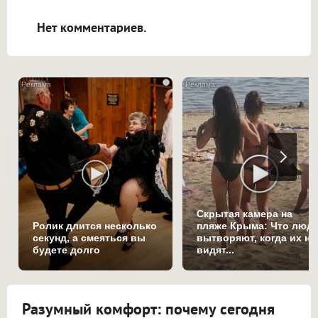
открываться в новой вкладке.
Нет комментариев.
i
Скрытая камера на
Ролик длится несколько
пляже Крыма: Что люд
секунд, а смеяться вы
вытворяют, когда их не
будете долго
видят...
Разумный комфорт: почему сегодня