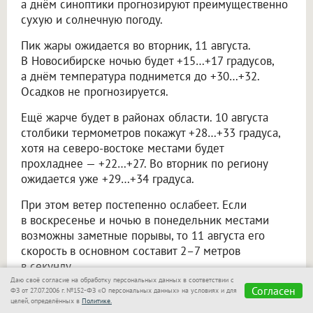
а днём синоптики прогнозируют преимущественно
сухую и солнечную погоду.
Пик жары ожидается во вторник, 11 августа.
В Новосибирске ночью будет +15…+17 градусов,
а днём температура поднимется до +30…+32.
Осадков не прогнозируется.
Ещё жарче будет в районах области. 10 августа
столбики термометров покажут +28…+33 градуса,
хотя на северо-востоке местами будет
прохладнее — +22…+27. Во вторник по региону
ожидается уже +29…+34 градуса.
При этом ветер постепенно ослабеет. Если
в воскресенье и ночью в понедельник местами
возможны заметные порывы, то 11 августа его
скорость в основном составит 2–7 метров
в секунду.
Даю своё согласие на обработку персональных данных в соответствии с
Согласен
ФЗ от 27.07.2006 г. №152-ФЗ «О персональных данных» на условиях и для
Не пропускайте
целей, определённых в
Политике.