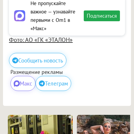
Не пропускайте
важное — узнавайте
Подписаться
первыми с Om1 в
«Макс»
Фото: АО «ГК «ЭТАЛОН»
Сообщить новость
Размещение рекламы
Макс
Телеграм
i