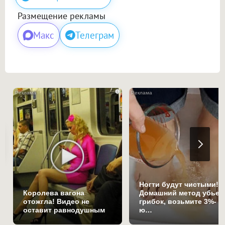
Размещение рекламы
Макс
Телеграм
i
Ногти будут чистыми!
Королева вагона
Домашний метод убьет
отожгла! Видео не
грибок, возьмите 3%-
оставит равнодушным
ю…