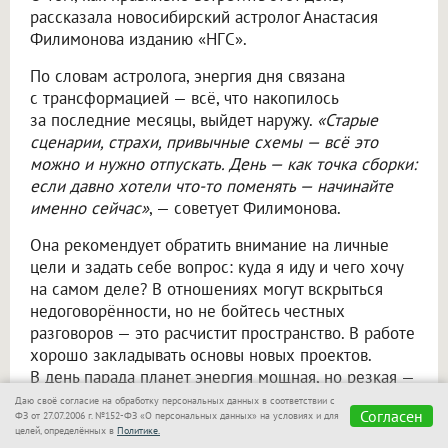
рассказала новосибирский астролог Анастасия
Филимонова изданию «НГС».
По словам астролога, энергия дня связана
с трансформацией — всё, что накопилось
за последние месяцы, выйдет наружу.
«Старые
сценарии, страхи, привычные схемы — всё это
можно и нужно отпускать. День — как точка сборки:
если давно хотели что-то поменять — начинайте
именно сейчас»
, — советует Филимонова.
Она рекомендует обратить внимание на личные
цели и задать себе вопрос: куда я иду и чего хочу
на самом деле? В отношениях могут вскрыться
недоговорённости, но не бойтесь честных
разговоров — это расчистит пространство. В работе
хорошо закладывать основы новых проектов.
В день парада планет энергия мощная, но резкая —
не перегружайте себя, пейте больше воды
Даю своё согласие на обработку персональных данных в соответствии с
Согласен
ФЗ от 27.07.2006 г. №152-ФЗ «О персональных данных» на условиях и для
и слушайте своё тело.
«Загадывайте желания!
целей, определённых в
Политике.
В дни парада планет и затмений энергия