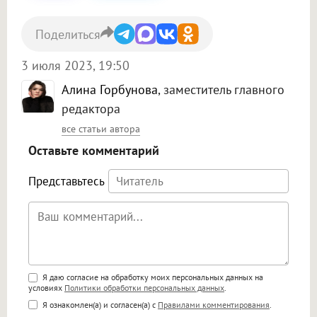
Поделиться
3 июля 2023, 19:50
Алина Горбунова
, заместитель главного
редактора
все статьи автора
Оставьте комментарий
Представьтесь
Поддержка HTML
Я даю согласие на обработку моих персональных данных на
условиях
Политики обработки персональных данных
.
<b>, <strong>, <u>, <i>, <em>, <s>, <big>,
Я ознакомлен(а) и согласен(а) с
Правилами комментирования
.
<small>, <sup>, <sub>, <pre>, <ul>, <ol>, <li>,