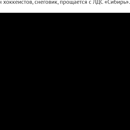
 хоккеистов, снеговик, прощается с ЛДС «Сибирь».