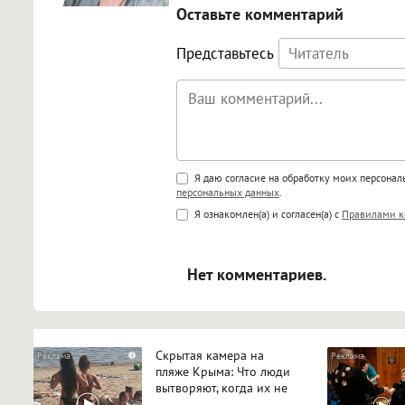
Оставьте комментарий
Представьтесь
Поддержка HTML
Я даю согласие на обработку моих персона
персональных данных
.
<b>, <strong>, <u>, <i>, <em>, <s>
Я ознакомлен(а) и согласен(а) с
Правилами к
<blockquote>, <code> экраниру
[img]адрес[/img] будет открыва
Нет комментариев.
Скрытая камера на
i
пляже Крыма: Что люди
вытворяют, когда их не
видят...