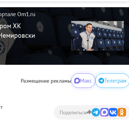
ортале Om1.ru
ером ХК
 Немировски
Макс
Телеграм
Размещение рекламы
нт
Поделиться