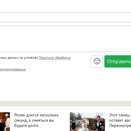
льных данных на условиях
Политики обработки
🙂
, <big>, <small>, <sup>, <sub>, <pre>, <ul>, <ol>, <li>,
омментирования
.
ет HTML, адреса URL автоматически становятся ссылками, и
ться в новой вкладке.
Ролик длится несколько
Этот танец
i
i
секунд, а смеяться вы
оставит вас
будете долго
Пересмотре