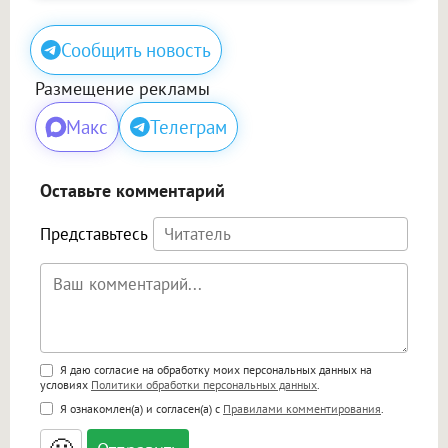
Сообщить новость
Размещение рекламы
Макс
Телеграм
Оставьте комментарий
Представьтесь
Поддержка HTML
Я даю согласие на обработку моих персональных данных на
условиях
Политики обработки персональных данных
.
<b>, <strong>, <u>, <i>, <em>, <s>, <big>,
Я ознакомлен(а) и согласен(а) с
Правилами комментирования
.
<small>, <sup>, <sub>, <pre>, <ul>, <ol>, <li>,
<blockquote>, <code> экранирует HTML,