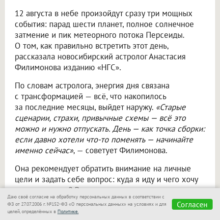
12 августа в небе произойдут сразу три мощных
события: парад шести планет, полное солнечное
затмение и пик метеорного потока Персеиды.
О том, как правильно встретить этот день,
рассказала новосибирский астролог Анастасия
Филимонова изданию «НГС».
По словам астролога, энергия дня связана
с трансформацией — всё, что накопилось
за последние месяцы, выйдет наружу.
«Старые
сценарии, страхи, привычные схемы — всё это
можно и нужно отпускать. День — как точка сборки:
если давно хотели что-то поменять — начинайте
именно сейчас»
, — советует Филимонова.
Она рекомендует обратить внимание на личные
цели и задать себе вопрос: куда я иду и чего хочу
на самом деле? В отношениях могут вскрыться
Даю своё согласие на обработку персональных данных в соответствии с
недоговорённости, но не бойтесь честных
Согласен
ФЗ от 27.07.2006 г. №152-ФЗ «О персональных данных» на условиях и для
разговоров — это расчистит пространство. В работе
целей, определённых в
Политике.