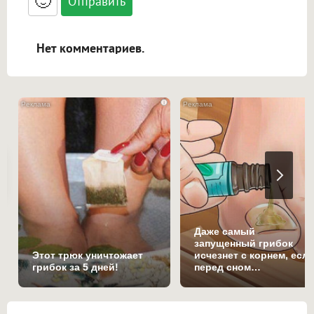
🙂
адреса URL автоматически становятся
ссылками, и [img]адрес[/img] будет
открываться в новой вкладке.
Нет комментариев.
i
Даже самый
запущенный грибок
Этот трюк уничтожает
исчезнет с корнем, есл
грибок за 5 дней!
перед сном…