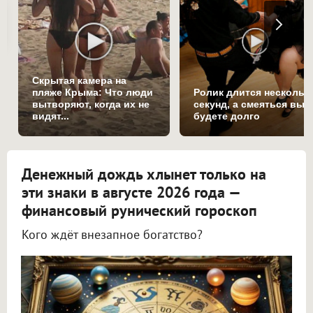
Скрытая камера на
пляже Крыма: Что люди
Ролик длится нескольк
вытворяют, когда их не
секунд, а смеяться вы
видят...
будете долго
Денежный дождь хлынет только на
эти знаки в августе 2026 года —
финансовый рунический гороскоп
Кого ждёт внезапное богатство?
Астролог Всеволод Побединский спрогнозировал финансы на август 2026