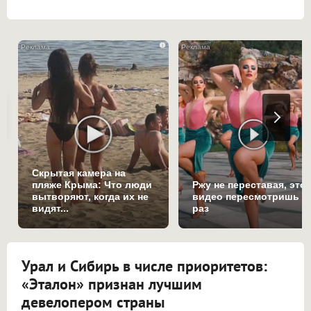
i
Скрытая камера на
пляже Крыма: Что люди
Ржу не переставая, это
вытворяют, когда их не
видео пересмотришь н
видят...
раз
Урал и Сибирь в числе приоритетов:
«Эталон» признан лучшим
девелопером страны