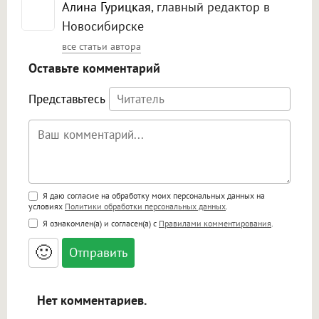
Алина Гурицкая
, главный редактор в
Новосибирске
все статьи автора
Оставьте комментарий
Представьтесь
Поддержка HTML
Я даю согласие на обработку моих персональных данных на
условиях
Политики обработки персональных данных
.
<b>, <strong>, <u>, <i>, <em>, <s>, <big>,
Я ознакомлен(а) и согласен(а) с
Правилами комментирования
.
<small>, <sup>, <sub>, <pre>, <ul>, <ol>, <li>,
<blockquote>, <code> экранирует HTML,
🙂
адреса URL автоматически становятся
ссылками, и [img]адрес[/img] будет
открываться в новой вкладке.
Нет комментариев.