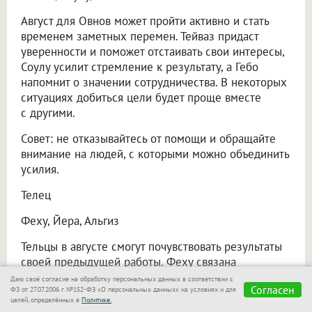
Август для Овнов может пройти активно и стать
временем заметных перемен. Тейваз придаст
уверенности и поможет отстаивать свои интересы,
Соулу усилит стремление к результату, а Гебо
напомнит о значении сотрудничества. В некоторых
ситуациях добиться цели будет проще вместе
с другими.
Совет: не отказывайтесь от помощи и обращайте
внимание на людей, с которыми можно объединить
усилия.
Телец
Феху, Йера, Альгиз
Тельцы в августе смогут почувствовать результаты
своей предыдущей работы. Феху связана
с материальными возможностями, Йера указывает
Даю своё согласие на обработку персональных данных в соответствии с
Согласен
ФЗ от 27.07.2006 г. №152-ФЗ «О персональных данных» на условиях и для
на постепенное получение плодов вложенных
целей, определённых в
Политике.
усилий, а Альгиз призывает бережнее относиться