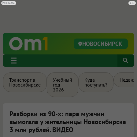
РЕКЛАМА
НОВОСИБИРСК
Транспорт в
Учебный
Куда
Недвиж
Новосибирске
год
поступать?
2026
Разборки из 90-х: пара мужчин
вымогала у жительницы Новосибирска
3 млн рублей. ВИДЕО