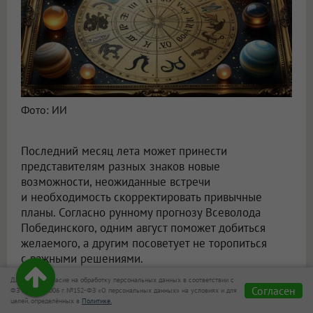
Фото: ИИ
Последний месяц лета может принести
представителям разных знаков новые
возможности, неожиданные встречи
и необходимость скорректировать привычные
планы. Согласно рунному прогнозу Всеволода
Побединского, одним август поможет добиться
желаемого, а другим посоветует не торопиться
с важными решениями.
Даю своё согласие на обработку персональных данных в соответствии с
Овен
Согласен
ФЗ от 27.07.2006 г. №152-ФЗ «О персональных данных» на условиях и для
целей, определённых в
Политике.
Тейваз, Соулу, Гебо