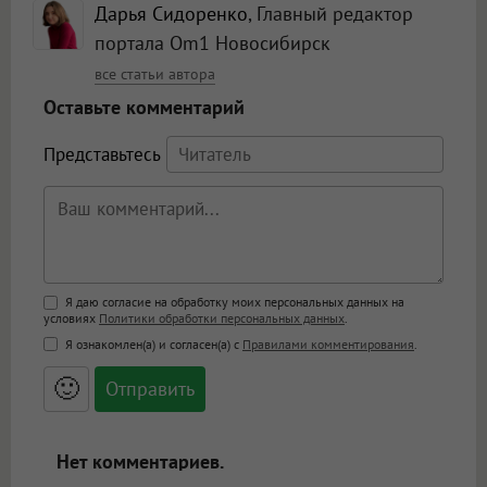
Дарья Сидоренко
, Главный редактор
портала Om1 Новосибирск
все статьи автора
Оставьте комментарий
Представьтесь
Поддержка HTML
Я даю согласие на обработку моих персональных данных на
условиях
Политики обработки персональных данных
.
<b>, <strong>, <u>, <i>, <em>, <s>, <big>,
Я ознакомлен(а) и согласен(а) с
Правилами комментирования
.
<small>, <sup>, <sub>, <pre>, <ul>, <ol>, <li>,
<blockquote>, <code> экранирует HTML,
🙂
адреса URL автоматически становятся
ссылками, и [img]адрес[/img] будет
открываться в новой вкладке.
Нет комментариев.