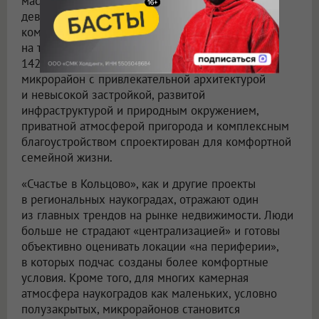
масштабный проект одного из крупнейших
девелоперов России — Группы «Эталон». Жилой
комплекс «Счастье в Кольцово» рассчитан почти
на три тысячи квартир площадью порядка
142 тысяч квадратных метров. Полноформатный
микрорайон с привлекательной архитектурой
и невысокой застройкой, развитой
инфраструктурой и природным окружением,
приватной атмосферой пригорода и комплексным
благоустройством спроектирован для комфортной
семейной жизни.
«Счастье в Кольцово», как и другие проекты
в региональных наукоградах, отражают один
из главных трендов на рынке недвижимости. Люди
больше не страдают «централизацией» и готовы
объективно оценивать локации «на периферии»,
в которых подчас созданы более комфортные
условия. Кроме того, для многих камерная
атмосфера наукоградов как маленьких, условно
полузакрытых, микрорайонов становится