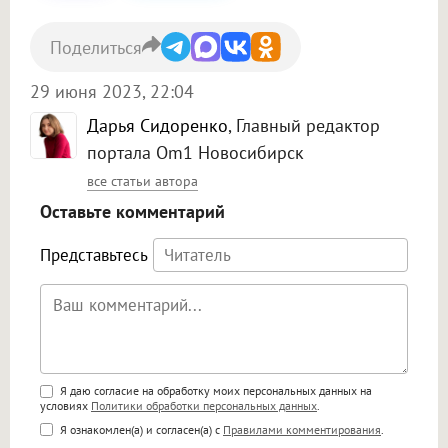
Поделиться
29 июня 2023, 22:04
Дарья Сидоренко
, Главный редактор
портала Om1 Новосибирск
все статьи автора
Оставьте комментарий
Представьтесь
Поддержка HTML
Я даю согласие на обработку моих персональных данных на
условиях
Политики обработки персональных данных
.
<b>, <strong>, <u>, <i>, <em>, <s>, <big>,
Я ознакомлен(а) и согласен(а) с
Правилами комментирования
.
<small>, <sup>, <sub>, <pre>, <ul>, <ol>, <li>,