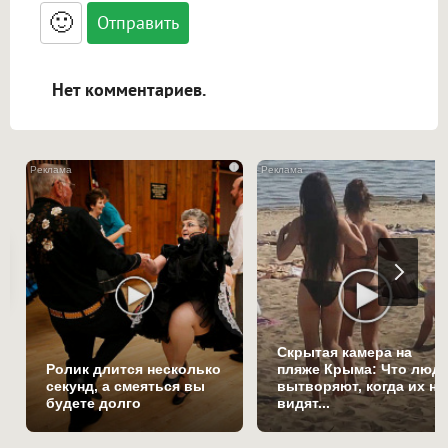
<blockquote>, <code> экранирует HTML,
🙂
адреса URL автоматически становятся
ссылками, и [img]адрес[/img] будет
открываться в новой вкладке.
Нет комментариев.
i
Скрытая камера на
Ролик длится несколько
пляже Крыма: Что люд
секунд, а смеяться вы
вытворяют, когда их не
будете долго
видят...