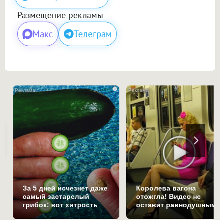
Размещение рекламы
Макс
Телеграм
i
За 5 дней исчезнет даже
Королева вагона
самый застарелый
отожгла! Видео не
грибок: вот хитрость
оставит равнодушным