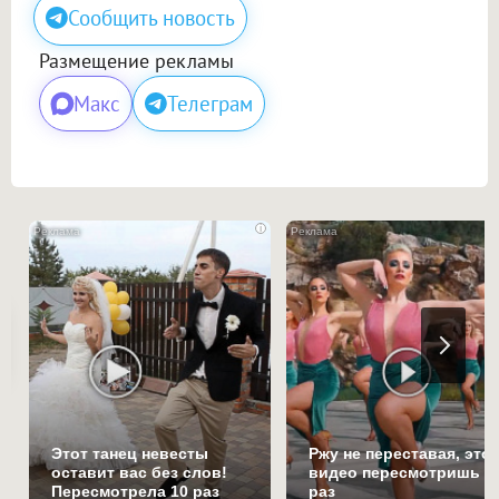
Сообщить новость
Размещение рекламы
Макс
Телеграм
i
Этот танец невесты
Ржу не переставая, это
оставит вас без слов!
видео пересмотришь н
Пересмотрела 10 раз
раз