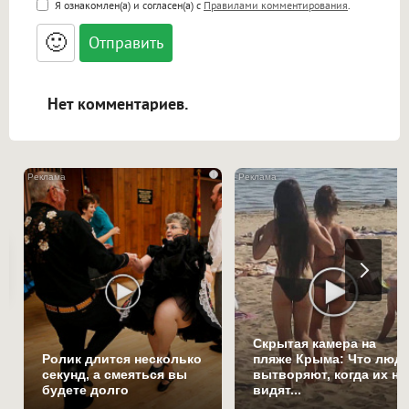
Я ознакомлен(а) и согласен(а) с
Правилами комментирования
.
<small>, <sup>, <sub>, <pre>, <ul>, <ol>, <li>,
<blockquote>, <code> экранирует HTML,
🙂
адреса URL автоматически становятся
ссылками, и [img]адрес[/img] будет
открываться в новой вкладке.
Нет комментариев.
i
Скрытая камера на
Ролик длится несколько
пляже Крыма: Что люд
секунд, а смеяться вы
вытворяют, когда их не
будете долго
видят...