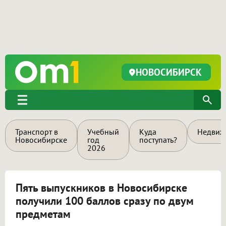
НОВОСИБИРСК
Транспорт в
Учебный
Куда
Недвиж
Новосибирске
год
поступать?
2026
Пять выпускников в Новосибирске
получили 100 баллов сразу по двум
предметам