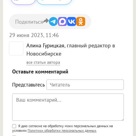
Поделиться
29 июня 2023, 11:46
Алина Гурицкая
, главный редактор в
Новосибирске
все статьи автора
Оставьте комментарий
Представьтесь
Поддержка HTML
Я даю согласие на обработку моих персональных данных на
условиях
Политики обработки персональных данных
.
<b>, <strong>, <u>, <i>, <em>, <s>, <big>,