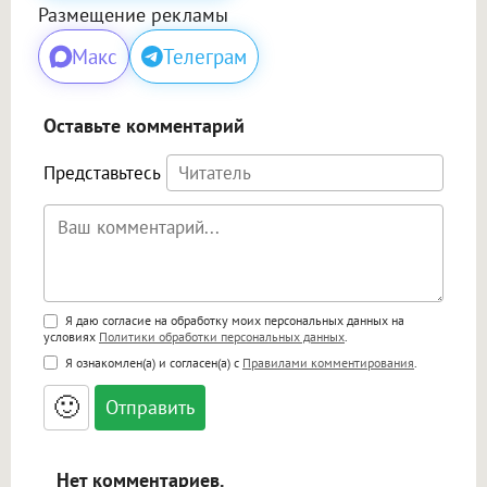
Размещение рекламы
Макс
Телеграм
Оставьте комментарий
Представьтесь
Поддержка HTML
Я даю согласие на обработку моих персональных данных на
условиях
Политики обработки персональных данных
.
<b>, <strong>, <u>, <i>, <em>, <s>, <big>,
Я ознакомлен(а) и согласен(а) с
Правилами комментирования
.
<small>, <sup>, <sub>, <pre>, <ul>, <ol>, <li>,
<blockquote>, <code> экранирует HTML,
🙂
адреса URL автоматически становятся
ссылками, и [img]адрес[/img] будет
открываться в новой вкладке.
Нет комментариев.