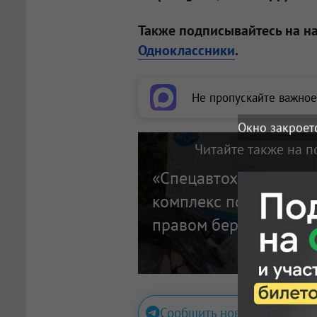
Также подписывайтесь на н
Одноклассники
.
Не пропускайте важное
Окно закроет
Читайте также на п
«Спецавтохозяйтво» 
комплекс по перерабо
правом берегу в Нов
Сообщить новость