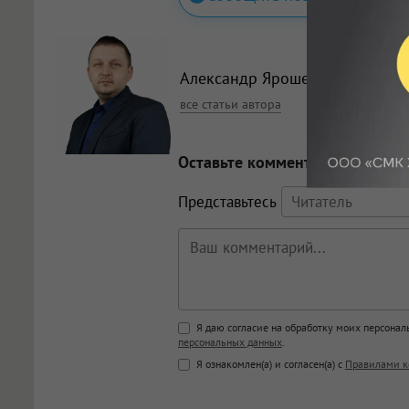
Александр Ярошевский
, редак
все статьи автора
Оставьте комментарий
Представьтесь
Поддержка HTML
Я даю согласие на обработку моих персона
персональных данных
.
<b>, <strong>, <u>, <i>, <em>, <s>
Я ознакомлен(а) и согласен(а) с
Правилами к
<blockquote>, <code> экраниру
[img]адрес[/img] будет открыва