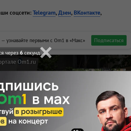
аши соцсети:
Telegram
,
Дзен
,
ВКонтакте
,
Подписаться
 — узнавайте первыми с Om1 в «Макс»
ся через
5
секунд
ортале Om1.ru
построит
тке мусора на
осибирске
Макс
Телеграм
Размещение рекламы