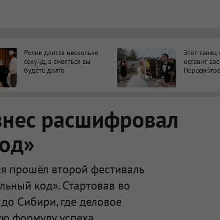
Ролик длится несколько
Этот танец
i
i
секунд, а смеяться вы
оставит вас
будете долго
Пересмотре
знес расшифровал
код»
я прошёл второй фестиваль
льный код». Стартовав во
 до Сибири, где деловое
ю формулу успеха.