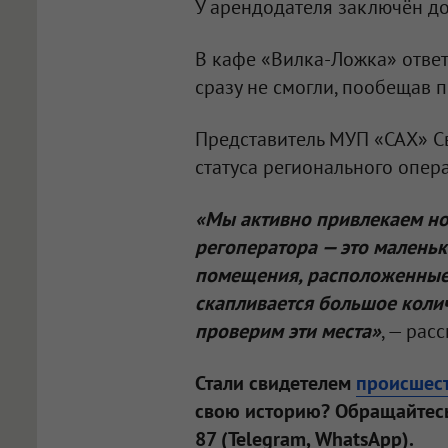
У арендодателя заключён до
В кафе «Вилка-Ложка» ответ
сразу не смогли, пообещав 
Представитель МУП «САХ» Св
статуса регионального опе
«Мы активно привлекаем но
регоператора — это малень
помещения, расположенные в
скапливается большое коли
проверим эти места»
, — рас
Стали свидетелем
происшес
свою историю? Обращайтесь
87 (Telegram, WhatsApp).