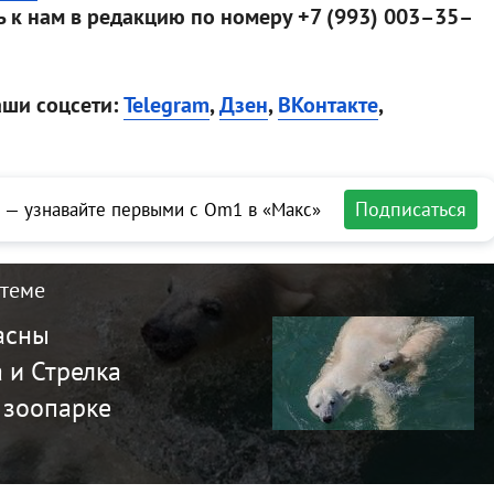
 к нам в редакцию по номеру +7 (993) 003–35–
аши соцсети:
Telegram
,
Дзен
,
ВКонтакте
,
Подписаться
 — узнавайте первыми с Om1 в «Макс»
 теме
асны
 и Стрелка
 зоопарке