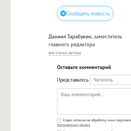
Сообщить новость
Даниил Тарабукин
, заместитель
главного редактора
все статьи автора
Оставьте комментарий
Представьтесь
Поддержка HTML
Я даю согласие на обработку моих персона
персональных данных
.
<b>, <strong>, <u>, <i>, <em>, <s>