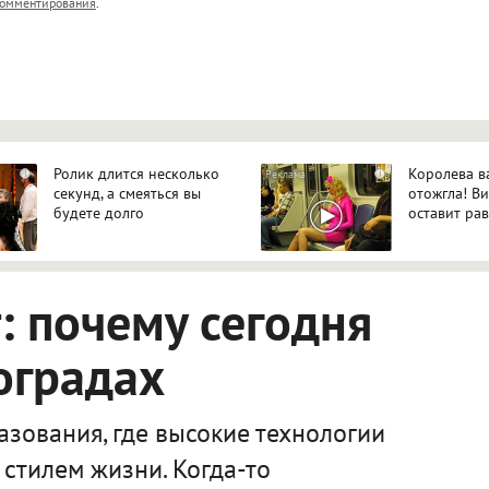
омментирования
.
ет HTML, адреса URL автоматически становятся ссылками, и
ться в новой вкладке.
Ролик длится несколько
Королева в
i
i
секунд, а смеяться вы
отожгла! В
будете долго
оставит р
 почему сегодня
оградах
зования, где высокие технологии
стилем жизни. Когда-то