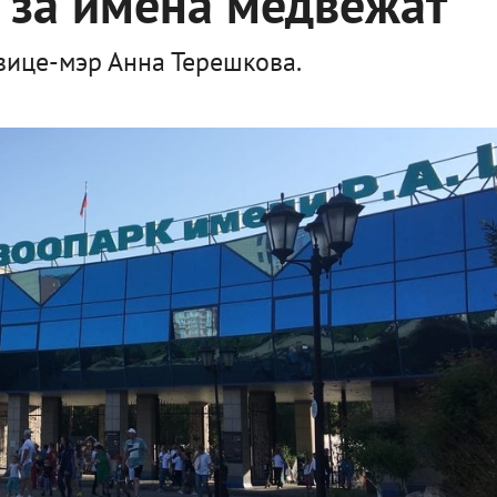
а за имена медвежат
 вице-мэр Анна Терешкова.