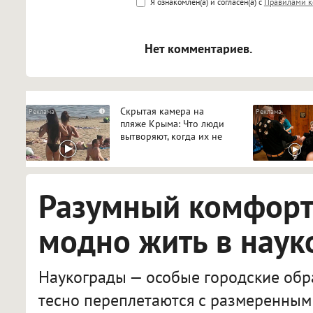
Я ознакомлен(а) и согласен(а) с
Правилами к
<blockquote>, <code> экраниру
[img]адрес[/img] будет открыва
Нет комментариев.
Скрытая камера на
i
пляже Крыма: Что люди
вытворяют, когда их не
видят...
Разумный комфорт:
модно жить в наук
Наукограды — особые городские обра
тесно переплетаются с размеренным 