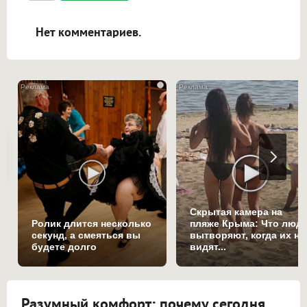
ссылками, и [img]адрес[/img] будет
открываться в новой вкладке.
Нет комментариев.
i
Скрытая камера на
Ролик длится несколько
пляже Крыма: Что люд
секунд, а смеяться вы
вытворяют, когда их не
будете долго
видят...
Разумный комфорт: почему сегодня