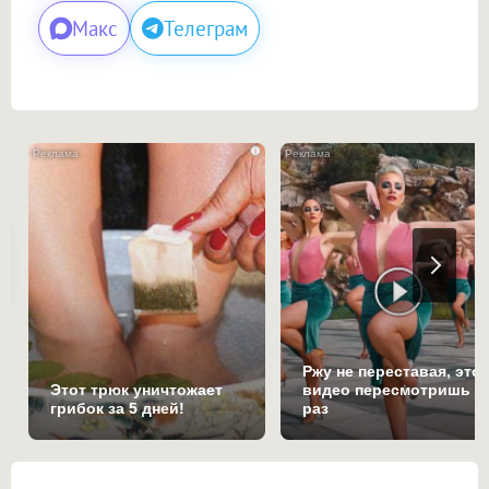
Макс
Телеграм
i
Ржу не переставая, это
Этот трюк уничтожает
видео пересмотришь н
грибок за 5 дней!
раз