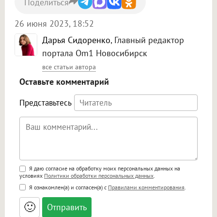
Поделиться
26 июня 2023, 18:52
Дарья Сидоренко
, Главный редактор
портала Om1 Новосибирск
все статьи автора
Оставьте комментарий
Представьтесь
Поддержка HTML
Я даю согласие на обработку моих персональных данных на
условиях
Политики обработки персональных данных
.
<b>, <strong>, <u>, <i>, <em>, <s>, <big>,
Я ознакомлен(а) и согласен(а) с
Правилами комментирования
.
<small>, <sup>, <sub>, <pre>, <ul>, <ol>, <li>,
<blockquote>, <code> экранирует HTML,
🙂
адреса URL автоматически становятся