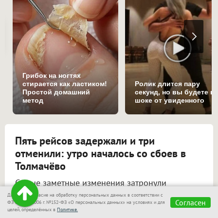
Грибок на ногтях
стирается как ластиком!
Ролик длится пару
Простой домашний
секунд, но вы будете в
метод
шоке от увиденного
Пять рейсов задержали и три
отменили: утро началось со сбоев в
Толмачёво
Самые заметные изменения затронули
направление Сочи.
Даю своё согласие на обработку персональных данных в соответствии с
Согласен
ФЗ от 27.07.2006 г. №152-ФЗ «О персональных данных» на условиях и для
#Аэропорт Толмачёво
целей, определённых в
Политике.