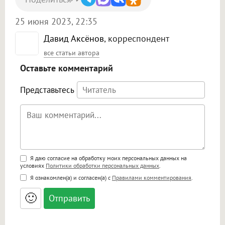
25 июня 2023, 22:35
Давид Аксёнов
, корреспондент
все статьи автора
Оставьте комментарий
Представьтесь
Поддержка HTML
Я даю согласие на обработку моих персональных данных на
условиях
Политики обработки персональных данных
.
<b>, <strong>, <u>, <i>, <em>, <s>, <big>,
Я ознакомлен(а) и согласен(а) с
Правилами комментирования
.
<small>, <sup>, <sub>, <pre>, <ul>, <ol>, <li>,
<blockquote>, <code> экранирует HTML,
🙂
адреса URL автоматически становятся
ссылками, и [img]адрес[/img] будет
открываться в новой вкладке.