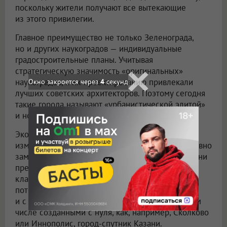
поскольку жители получают все вытекающие
из этого привилегии.
Главное преимущество не только Зеленограда,
но и других наукоградов — индивидуальные
градостроительные планы. Учитывая
стратегическую значимость «оригинальных»
наукоградов, к их проектированию привлекали
Окно закроется через
3
секунд
лучших советских архитекторов. Поэтому сегодня
такие города называют «урбанистической элитой»
и новыми «точками роста».
Экономические потрясения 1990-х структурно
изменили «режим работы» наукоградов: из условно
замкнутых систем, живущих за счет госзаказа, они
превратились в современные технологичные
кластеры и «бизнес-инкубаторы» с высоким
потенциалом. Наукограды тесно связаны
и с другим определением — техноградами, в том
числе созданными с нуля, как, например, Сколково
или Иннополис, город-спутник Казани.