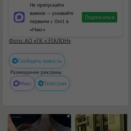
Не пропускайте
важное — узнавайте
Подписаться
первыми с Om1 в
«Макс»
Фото: АО «ГК «ЭТАЛОН»
Сообщить новость
Размещение рекламы
Макс
Телеграм
i