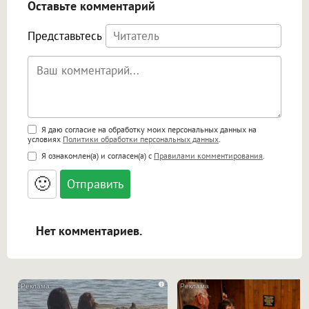
Оставьте комментарий
Представьтесь
Поддержка HTML
Я даю согласие на обработку моих персональных данных на
условиях
Политики обработки персональных данных
.
<b>, <strong>, <u>, <i>, <em>, <s>, <big>,
Я ознакомлен(а) и согласен(а) с
Правилами комментирования
.
<small>, <sup>, <sub>, <pre>, <ul>, <ol>, <li>,
<blockquote>, <code> экранирует HTML,
🙂
адреса URL автоматически становятся
ссылками, и [img]адрес[/img] будет
открываться в новой вкладке.
Нет комментариев.
i