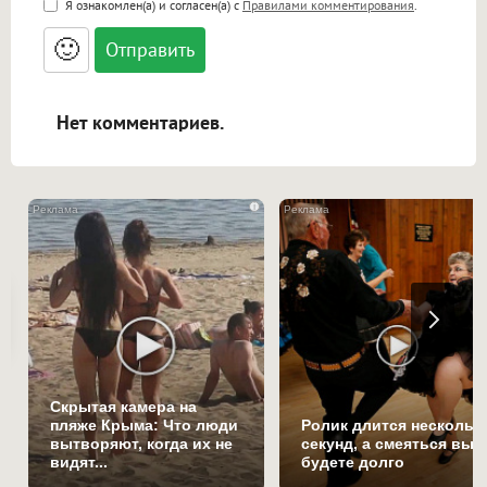
Я ознакомлен(а) и согласен(а) с
Правилами комментирования
.
<small>, <sup>, <sub>, <pre>, <ul>, <ol>, <li>,
<blockquote>, <code> экранирует HTML,
🙂
адреса URL автоматически становятся
ссылками, и [img]адрес[/img] будет
открываться в новой вкладке.
Нет комментариев.
i
Скрытая камера на
пляже Крыма: Что люди
Ролик длится нескольк
вытворяют, когда их не
секунд, а смеяться вы
видят...
будете долго