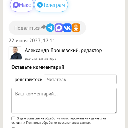
Макс
Телеграм
Поделиться
22 июня 2023, 12:11
Александр Ярошевский
, редактор
все статьи автора
Оставьте комментарий
Представьтесь
Поддержка HTML
Я даю согласие на обработку моих персональных данных на
условиях
Политики обработки персональных данных
.
<b>, <strong>, <u>, <i>, <em>, <s>, <big>,