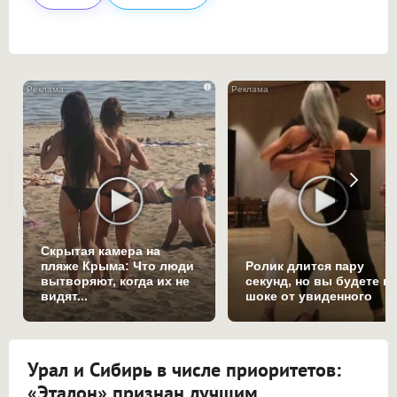
i
Скрытая камера на
пляже Крыма: Что люди
Ролик длится пару
вытворяют, когда их не
секунд, но вы будете в
видят...
шоке от увиденного
Урал и Сибирь в числе приоритетов:
«Эталон» признан лучшим