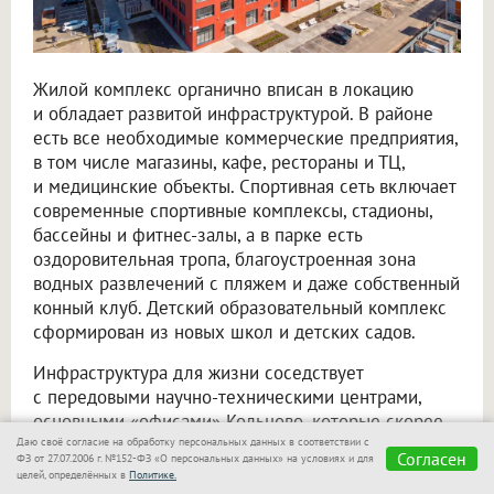
Жилой комплекс органично вписан в локацию
и обладает развитой инфраструктурой. В районе
есть все необходимые коммерческие предприятия,
в том числе магазины, кафе, рестораны и ТЦ,
и медицинские объекты. Спортивная сеть включает
современные спортивные комплексы, стадионы,
бассейны и фитнес-залы, а в парке есть
оздоровительная тропа, благоустроенная зона
водных развлечений с пляжем и даже собственный
конный клуб. Детский образовательный комплекс
сформирован из новых школ и детских садов.
Инфраструктура для жизни соседствует
с передовыми научно-техническими центрами,
основными «офисами» Кольцово, которые скорее
напоминают футуристичные арт-объекты, нежели
Даю своё согласие на обработку персональных данных в соответствии с
Согласен
ФЗ от 27.07.2006 г. №152-ФЗ «О персональных данных» на условиях и для
стереотипные промзоны. К примеру, сложная
целей, определённых в
Политике.
архитектура местного Биотехнопарка превратила