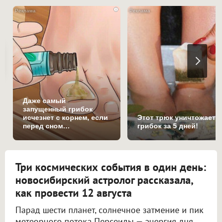
i
Даже самый
запущенный грибок
исчезнет с корнем, если
Этот трюк уничтожает
перед сном…
грибок за 5 дней!
Три космических события в один день:
новосибирский астролог рассказала,
как провести 12 августа
Парад шести планет, солнечное затмение и пик
метеорного потока Персеиды — энергия дня