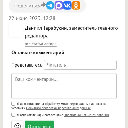
Поделиться
22 июня 2023, 12:28
Даниил Тарабукин
, заместитель главного
редактора
все статьи автора
Оставьте комментарий
Представьтесь
Поддержка HTML
Я даю согласие на обработку моих персональных данных на
условиях
Политики обработки персональных данных
.
<b>, <strong>, <u>, <i>, <em>, <s>, <big>,
Я ознакомлен(а) и согласен(а) с
Правилами комментирования
.
<small>, <sup>, <sub>, <pre>, <ul>, <ol>, <li>,
<blockquote>, <code> экранирует HTML,
🙂
адреса URL автоматически становятся