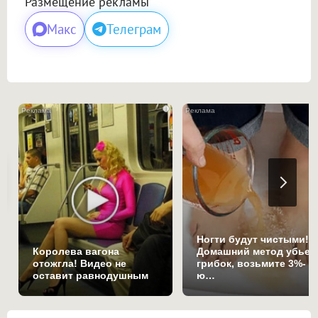
Размещение рекламы
Макс
Телеграм
i
Ногти будут чистыми!
Королева вагона
Домашний метод убьет
отожгла! Видео не
грибок, возьмите 3%-
оставит равнодушным
ю…