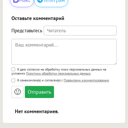
Оставьте комментарий
Представьтесь
Поддержка HTML
Я даю согласие на обработку моих персональных данных на
условиях
Политики обработки персональных данных
.
<b>, <strong>, <u>, <i>, <em>, <s>, <big>,
Я ознакомлен(а) и согласен(а) с
Правилами комментирования
.
<small>, <sup>, <sub>, <pre>, <ul>, <ol>, <li>,
<blockquote>, <code> экранирует HTML,
🙂
адреса URL автоматически становятся
ссылками, и [img]адрес[/img] будет
открываться в новой вкладке.
Нет комментариев.