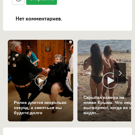
ссылками, и [img]адрес[/img] будет
открываться в новой вкладке.
Нет комментариев.
i
Скрытая камера на
Ролик длится несколько
пляже Крыма: Что люд
секунд, а смеяться вы
вытворяют, когда их не
будете долго
видят...