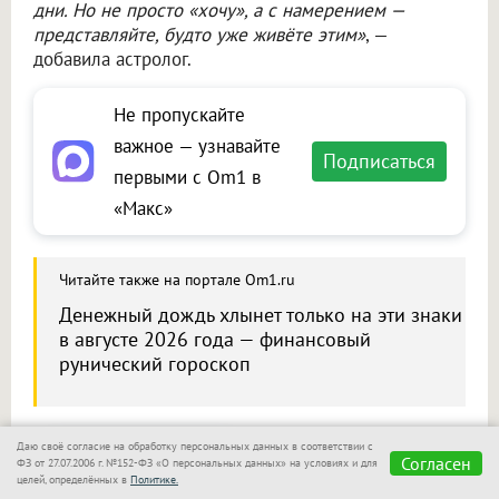
дни. Но не просто «хочу», а с намерением —
представляйте, будто уже живёте этим»
, —
добавила астролог.
Не пропускайте
важное — узнавайте
Подписаться
первыми с Om1 в
«Макс»
Читайте также на портале Om1.ru
Денежный дождь хлынет только на эти знаки
в августе 2026 года — финансовый
рунический гороскоп
Даю своё согласие на обработку персональных данных в соответствии с
Согласен
Сообщить новость
ФЗ от 27.07.2006 г. №152-ФЗ «О персональных данных» на условиях и для
целей, определённых в
Политике.