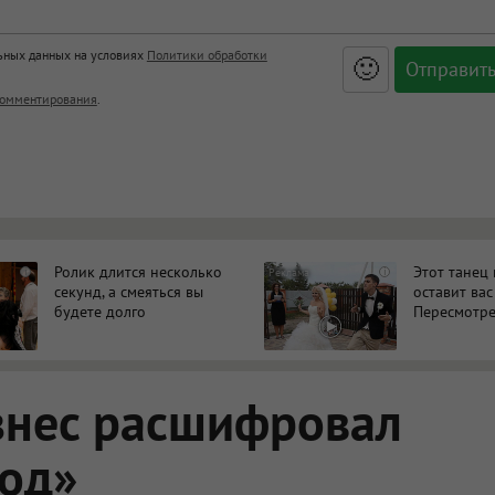
льных данных на условиях
Политики обработки
🙂
, <big>, <small>, <sup>, <sub>, <pre>, <ul>, <ol>, <li>,
омментирования
.
ет HTML, адреса URL автоматически становятся ссылками, и
ться в новой вкладке.
Ролик длится несколько
Этот танец
i
i
секунд, а смеяться вы
оставит вас
будете долго
Пересмотре
знес расшифровал
код»