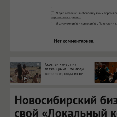
Поддержка HTML
Я даю согласие на обработку моих персона
персональных данных
.
<b>, <strong>, <u>, <i>, <em>, <s>
Я ознакомлен(а) и согласен(а) с
Правилами к
<blockquote>, <code> экраниру
[img]адрес[/img] будет открыва
Нет комментариев.
Скрытая камера на
i
пляже Крыма: Что люди
вытворяют, когда их не
видят...
Новосибирский би
свой «Локальный 