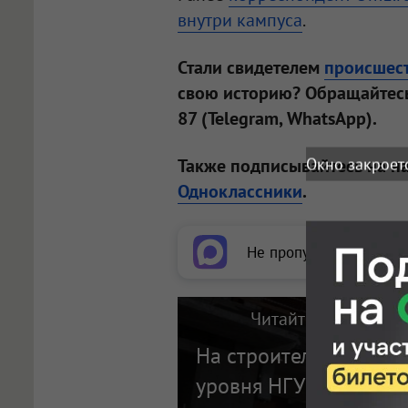
внутри
кампуса
.
Стали свидетелем
происшес
свою историю? Обращайтесь
87 (Telegram, WhatsApp).
Окно закроет
Также подписывайтесь на н
Одноклассники
.
Не пропускайте важное
Читайте также на п
На строительство кам
уровня НГУ в Новоси