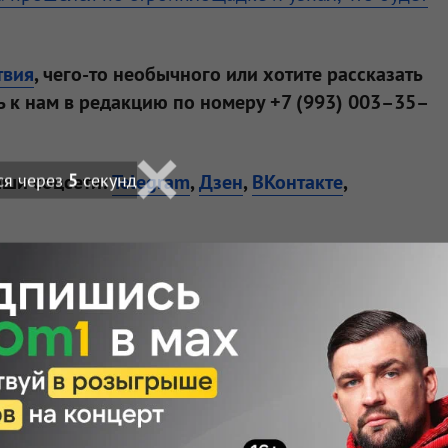
твия
, чего-то необычного или хотите рассказать
 к нам в редакцию по номеру +7 (993) 003–35–
ся через
4
секунд
аши соцсети:
Telegram
,
Дзен
,
ВКонтакте
,
Подписаться
 — узнавайте первыми с Om1 в «Макс»
ортале Om1.ru
пуса мирового
бирске