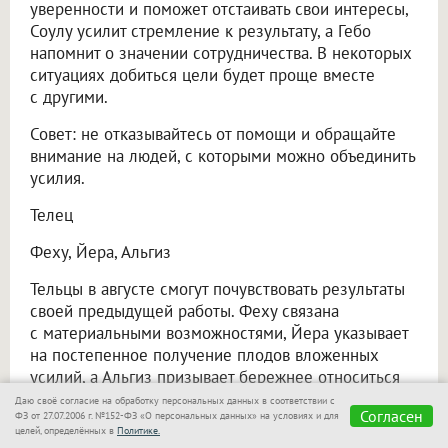
уверенности и поможет отстаивать свои интересы,
Соулу усилит стремление к результату, а Гебо
напомнит о значении сотрудничества. В некоторых
ситуациях добиться цели будет проще вместе
с другими.
Совет: не отказывайтесь от помощи и обращайте
внимание на людей, с которыми можно объединить
усилия.
Телец
Феху, Йера, Альгиз
Тельцы в августе смогут почувствовать результаты
своей предыдущей работы. Феху связана
с материальными возможностями, Йера указывает
на постепенное получение плодов вложенных
усилий, а Альгиз призывает бережнее относиться
к тому, что уже удалось приобрести. Резкие
Даю своё согласие на обработку персональных данных в соответствии с
Согласен
ФЗ от 27.07.2006 г. №152-ФЗ «О персональных данных» на условиях и для
перемены могут оказаться менее полезными, чем
целей, определённых в
Политике.
спокойное движение по намеченному пути.