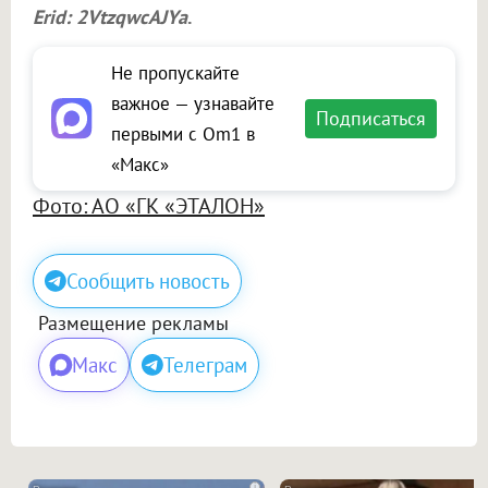
Erid: 2VtzqwcAJYa
.
Не пропускайте
важное — узнавайте
Подписаться
первыми с Om1 в
«Макс»
Фото: АО «ГК «ЭТАЛОН»
Сообщить новость
Размещение рекламы
Макс
Телеграм
i