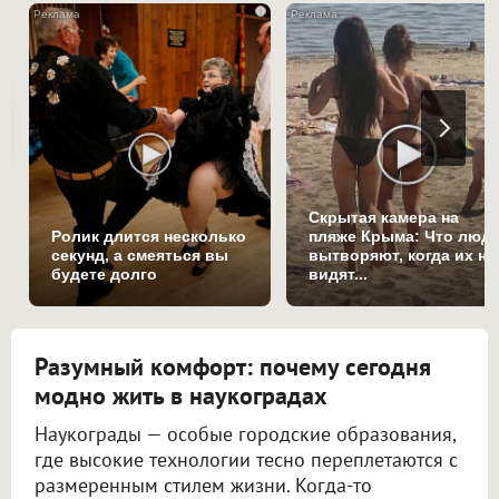
i
Скрытая камера на
Ролик длится несколько
пляже Крыма: Что люд
секунд, а смеяться вы
вытворяют, когда их не
будете долго
видят...
Разумный комфорт: почему сегодня
модно жить в наукоградах
Наукограды — особые городские образования,
где высокие технологии тесно переплетаются с
размеренным стилем жизни. Когда-то