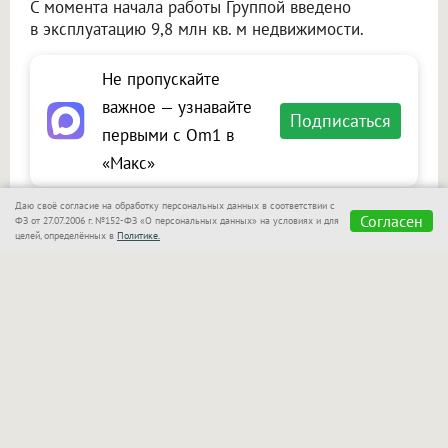
С момента начала работы Группой введено
в эксплуатацию 9,8 млн кв. м недвижимости.
Не пропускайте
важное — узнавайте
Подписаться
первыми с Om1 в
«Макс»
Даю своё согласие на обработку персональных данных в соответствии с
Согласен
ФЗ от 27.07.2006 г. №152-ФЗ «О персональных данных» на условиях и для
целей, определённых в
Политике.
Сообщить новость
Размещение рекламы
Макс
Телеграм
Оставьте комментарий
Представьтесь