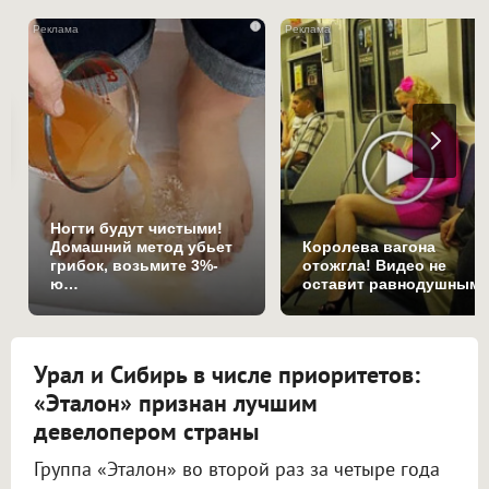
i
Ногти будут чистыми!
Домашний метод убьет
Королева вагона
грибок, возьмите 3%-
отожгла! Видео не
ю…
оставит равнодушным
Урал и Сибирь в числе приоритетов:
«Эталон» признан лучшим
девелопером страны
Группа «Эталон» во второй раз за четыре года