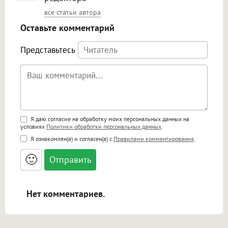
все статьи автора
Оставьте комментарий
Представьтесь
Поддержка HTML
Я даю согласие на обработку моих персональных данных на
условиях
Политики обработки персональных данных
.
<b>, <strong>, <u>, <i>, <em>, <s>, <big>,
Я ознакомлен(а) и согласен(а) с
Правилами комментирования
.
<small>, <sup>, <sub>, <pre>, <ul>, <ol>, <li>,
<blockquote>, <code> экранирует HTML,
🙂
адреса URL автоматически становятся
ссылками, и [img]адрес[/img] будет
открываться в новой вкладке.
Нет комментариев.