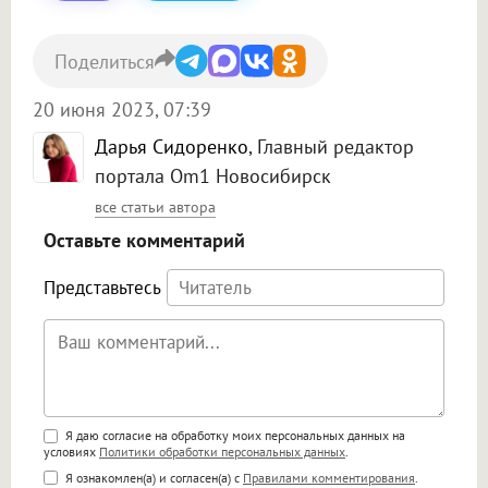
Поделиться
20 июня 2023, 07:39
Дарья Сидоренко
, Главный редактор
портала Om1 Новосибирск
все статьи автора
Оставьте комментарий
Представьтесь
Поддержка HTML
Я даю согласие на обработку моих персональных данных на
условиях
Политики обработки персональных данных
.
<b>, <strong>, <u>, <i>, <em>, <s>, <big>,
Я ознакомлен(а) и согласен(а) с
Правилами комментирования
.