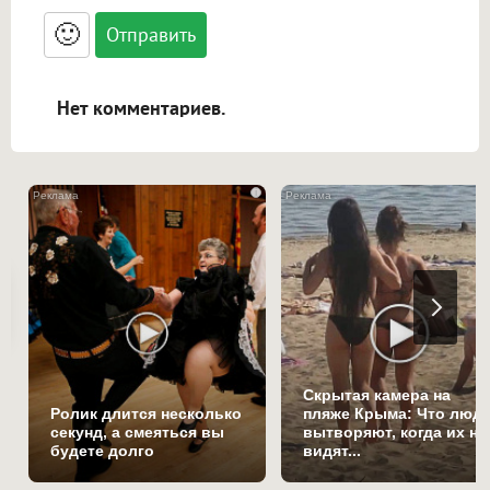
<small>, <sup>, <sub>, <pre>, <ul>, <ol>, <li>,
<blockquote>, <code> экранирует HTML,
🙂
адреса URL автоматически становятся
ссылками, и [img]адрес[/img] будет
открываться в новой вкладке.
Нет комментариев.
i
Скрытая камера на
Ролик длится несколько
пляже Крыма: Что люд
секунд, а смеяться вы
вытворяют, когда их не
будете долго
видят...