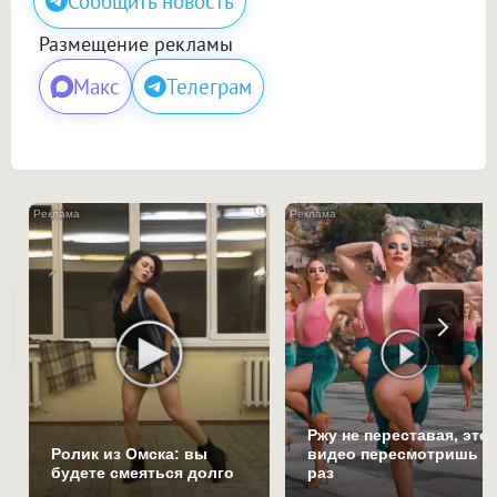
Сообщить новость
Размещение рекламы
Макс
Телеграм
i
Ржу не переставая, это
Ролик из Омска: вы
видео пересмотришь н
будете смеяться долго
раз