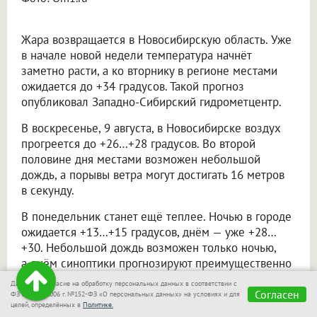
Жара возвращается в Новосибирскую область. Уже
в начале новой недели температура начнёт
заметно расти, а ко вторнику в регионе местами
ожидается до +34 градусов. Такой прогноз
опубликовал Западно-Сибирский гидрометцентр.
В воскресенье, 9 августа, в Новосибирске воздух
прогреется до +26…+28 градусов. Во второй
половине дня местами возможен небольшой
дождь, а порывы ветра могут достигать 16 метров
в секунду.
В понедельник станет ещё теплее. Ночью в городе
ожидается +13…+15 градусов, днём — уже +28…
+30. Небольшой дождь возможен только ночью,
а днём синоптики прогнозируют преимущественно
сухую и солнечную погоду.
Даю своё согласие на обработку персональных данных в соответствии с
Согласен
ФЗ от 27.07.2006 г. №152-ФЗ «О персональных данных» на условиях и для
Пик жары ожидается во вторник, 11 августа.
целей, определённых в
Политике.