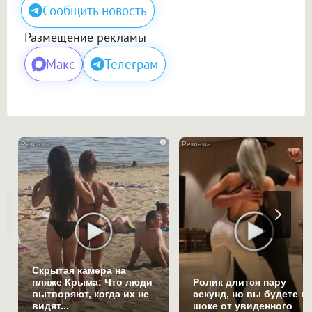
Сообщить новость
Размещение рекламы
Макс
Телеграм
i
Скрытая камера на
пляже Крыма: Что люди
Ролик длится пару
вытворяют, когда их не
секунд, но вы будете в
видят...
шоке от увиденного