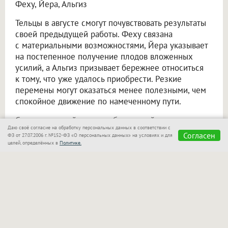
Феху, Йера, Альгиз
Тельцы в августе смогут почувствовать результаты
своей предыдущей работы. Феху связана
с материальными возможностями, Йера указывает
на постепенное получение плодов вложенных
усилий, а Альгиз призывает бережнее относиться
к тому, что уже удалось приобрести. Резкие
перемены могут оказаться менее полезными, чем
спокойное движение по намеченному пути.
Совет: не меняйте планы без веской причины
Даю своё согласие на обработку персональных данных в соответствии с
и позвольте начатым делам прийти к завершению.
Согласен
ФЗ от 27.07.2006 г. №152-ФЗ «О персональных данных» на условиях и для
целей, определённых в
Политике.
Близнецы
Ансуз, Райдо, Манназ
Август обещает Близнецам много общения. Новые
знакомства, переговоры и неожиданные
новости
способны повлиять на дальнейшие планы. Райдо
связана с поездками и переменами, Ансуз —