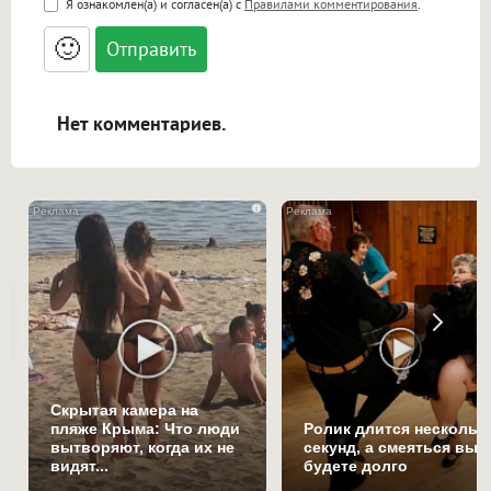
Я ознакомлен(а) и согласен(а) с
Правилами комментирования
.
<small>, <sup>, <sub>, <pre>, <ul>, <ol>, <li>,
<blockquote>, <code> экранирует HTML,
🙂
адреса URL автоматически становятся
ссылками, и [img]адрес[/img] будет
открываться в новой вкладке.
Нет комментариев.
i
Скрытая камера на
пляже Крыма: Что люди
Ролик длится нескольк
вытворяют, когда их не
секунд, а смеяться вы
видят...
будете долго