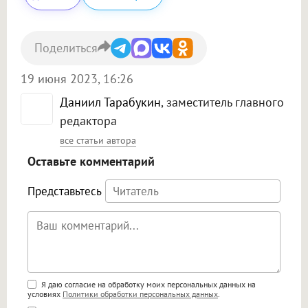
Поделиться
19 июня 2023, 16:26
Даниил Тарабукин
, заместитель главного
редактора
все статьи автора
Оставьте комментарий
Представьтесь
Поддержка HTML
Я даю согласие на обработку моих персональных данных на
условиях
Политики обработки персональных данных
.
<b>, <strong>, <u>, <i>, <em>, <s>, <big>,