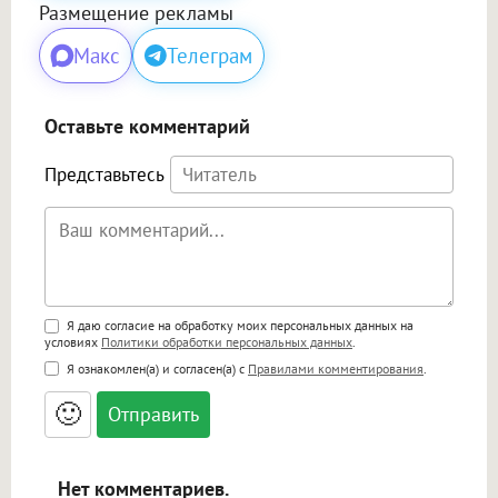
Размещение рекламы
Макс
Телеграм
Оставьте комментарий
Представьтесь
Поддержка HTML
Я даю согласие на обработку моих персональных данных на
условиях
Политики обработки персональных данных
.
<b>, <strong>, <u>, <i>, <em>, <s>, <big>,
Я ознакомлен(а) и согласен(а) с
Правилами комментирования
.
<small>, <sup>, <sub>, <pre>, <ul>, <ol>, <li>,
<blockquote>, <code> экранирует HTML,
🙂
адреса URL автоматически становятся
ссылками, и [img]адрес[/img] будет
открываться в новой вкладке.
Нет комментариев.