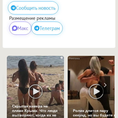
Сообщить новость
Размещение рекламы
Макс
Телеграм
i
Скрытая камера на
пляже Крыма: Что люди
Ролик длится пару
вытворяют, когда их не
секунд, но вы будете в