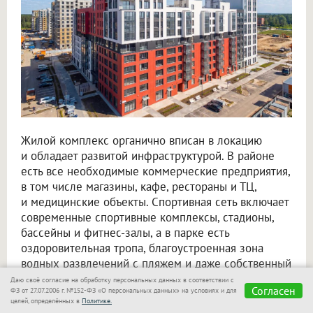
Жилой комплекс органично вписан в локацию
и обладает развитой инфраструктурой. В районе
есть все необходимые коммерческие предприятия,
в том числе магазины, кафе, рестораны и ТЦ,
и медицинские объекты. Спортивная сеть включает
современные спортивные комплексы, стадионы,
бассейны и фитнес-залы, а в парке есть
оздоровительная тропа, благоустроенная зона
водных развлечений с пляжем и даже собственный
конный клуб. Детский образовательный комплекс
Даю своё согласие на обработку персональных данных в соответствии с
Согласен
ФЗ от 27.07.2006 г. №152-ФЗ «О персональных данных» на условиях и для
сформирован из новых школ и детских садов.
целей, определённых в
Политике.