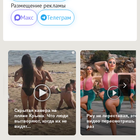
Размещение рекламы
Макс
Телеграм
i
Скрытая камера на
пляже Крыма: Что люди
Ржу не переставая, это
вытворяют, когда их не
видео пересмотришь н
видят...
раз