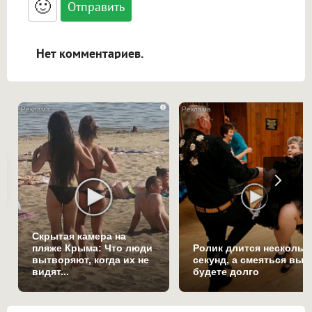
🙂
адреса URL автоматически становятся
ссылками, и [img]адрес[/img] будет
открываться в новой вкладке.
Нет комментариев.
i
Скрытая камера на
пляже Крыма: Что люди
Ролик длится нескольк
вытворяют, когда их не
секунд, а смеяться вы
видят...
будете долго