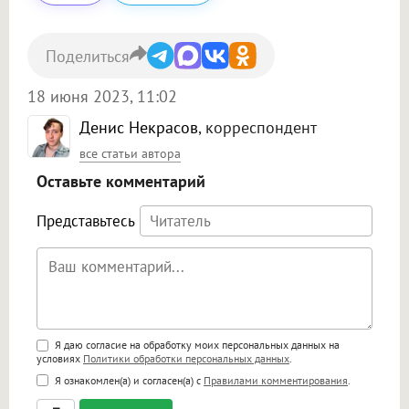
Поделиться
18 июня 2023, 11:02
Денис Некрасов
, корреспондент
все статьи автора
Оставьте комментарий
Представьтесь
Поддержка HTML
Я даю согласие на обработку моих персональных данных на
условиях
Политики обработки персональных данных
.
<b>, <strong>, <u>, <i>, <em>, <s>, <big>,
Я ознакомлен(а) и согласен(а) с
Правилами комментирования
.
<small>, <sup>, <sub>, <pre>, <ul>, <ol>, <li>,
<blockquote>, <code> экранирует HTML,