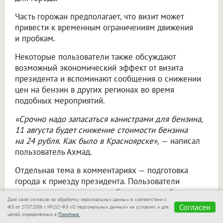
Часть горожан предполагает, что визит может
привести к временным ограничениям движения
и пробкам.
Некоторые пользователи также обсуждают
возможный экономический эффект от визита
президента и вспоминают сообщения о снижении
цен на бензин в других регионах во время
подобных мероприятий.
«Срочно надо запасаться канистрами для бензина,
11 августа будет снижение стоимости бензина
на 24 рубля. Как было в Красноярске»,
— написал
пользователь Ахмад.
Отдельная тема в комментариях — подготовка
города к приезду президента. Пользователи
интересуются, какие меры безопасности будут
Даю своё согласие на обработку персональных данных в соответствии с
приняты и как визит повлияет на привычный ритм
Согласен
ФЗ от 27.07.2006 г. №152-ФЗ «О персональных данных» на условиях и для
жизни Новосибирска.
целей, определённых в
Политике.