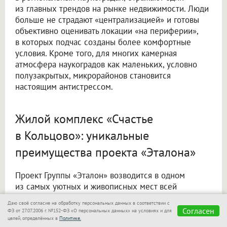
из главных трендов на рынке недвижимости. Люди
больше не страдают «централизацией» и готовы
объективно оценивать локации «на периферии»,
в которых подчас созданы более комфортные
условия. Кроме того, для многих камерная
атмосфера наукоградов как маленьких, условно
полузакрытых, микрорайонов становится
настоящим антистрессом.
Жилой комплекс «Счастье
в Кольцово»: уникальные
преимущества проекта «Эталона»
Проект Группы «Эталон» возводится в одном
из самых уютных и живописных мест всей
Новосибирской области. Удачное расположение
Даю своё согласие на обработку персональных данных в соответствии с
проекта позволяет ему сочетать преимущества
Согласен
ФЗ от 27.07.2006 г. №152-ФЗ «О персональных данных» на условиях и для
городской среды и загородной жизни.
целей, определённых в
Политике.