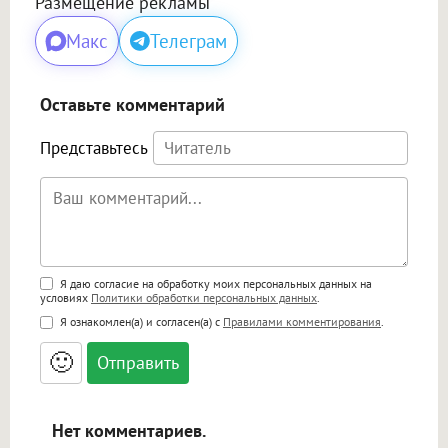
Размещение рекламы
Макс
Телеграм
Оставьте комментарий
Представьтесь
Поддержка HTML
Я даю согласие на обработку моих персональных данных на
условиях
Политики обработки персональных данных
.
<b>, <strong>, <u>, <i>, <em>, <s>, <big>,
Я ознакомлен(а) и согласен(а) с
Правилами комментирования
.
<small>, <sup>, <sub>, <pre>, <ul>, <ol>, <li>,
<blockquote>, <code> экранирует HTML,
🙂
адреса URL автоматически становятся
ссылками, и [img]адрес[/img] будет
открываться в новой вкладке.
Нет комментариев.