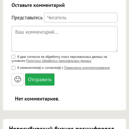
Оставьте комментарий
Представьтесь
Поддержка HTML
Я даю согласие на обработку моих персональных данных на
условиях
Политики обработки персональных данных
.
<b>, <strong>, <u>, <i>, <em>, <s>, <big>,
Я ознакомлен(а) и согласен(а) с
Правилами комментирования
.
<small>, <sup>, <sub>, <pre>, <ul>, <ol>, <li>,
<blockquote>, <code> экранирует HTML,
🙂
адреса URL автоматически становятся
ссылками, и [img]адрес[/img] будет
открываться в новой вкладке.
Нет комментариев.
Новосибирский бизнес расшифровал