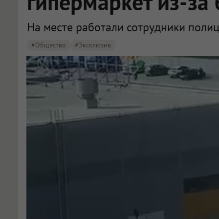
гипермаркет из-за
На месте работали сотрудники полиц
#Общество
#эксклюзив