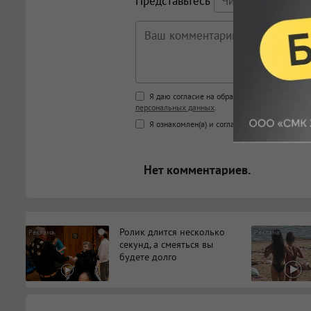
Представьтесь
Поддержка HTML
Я даю согласие на обработку моих персона
персональных данных
.
<b>, <strong>, <u>, <i>, <em>, <s>
Я ознакомлен(а) и согласен(а) с
Правилами к
<blockquote>, <code> экраниру
[img]адрес[/img] будет открыва
Нет комментариев.
Ролик длится несколько
i
секунд, а смеяться вы
будете долго