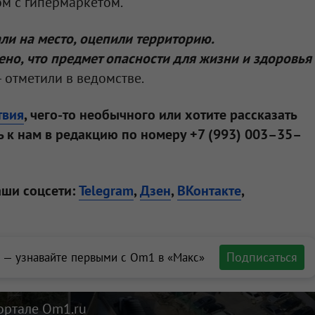
м с гипермаркетом.
ли на место, оцепили территорию.
но, что предмет опасности для жизни и здоровья
— отметили в ведомстве.
твия
, чего-то необычного или хотите рассказать
 к нам в редакцию по номеру +7 (993) 003–35–
аши соцсети:
Telegram
,
Дзен
,
ВКонтакте
,
Подписаться
 — узнавайте первыми с Om1 в «Макс»
ортале Om1.ru