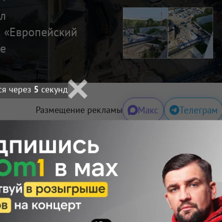
ул
 «Европейский
ке
ся через
4
секунд
Макс
Телеграм
Размещение рекламы
Поделиться