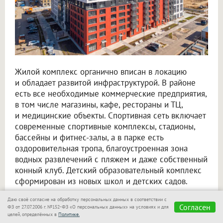
Жилой комплекс органично вписан в локацию
и обладает развитой инфраструктурой. В районе
есть все необходимые коммерческие предприятия,
в том числе магазины, кафе, рестораны и ТЦ,
и медицинские объекты. Спортивная сеть включает
современные спортивные комплексы, стадионы,
бассейны и фитнес-залы, а в парке есть
оздоровительная тропа, благоустроенная зона
водных развлечений с пляжем и даже собственный
конный клуб. Детский образовательный комплекс
сформирован из новых школ и детских садов.
Инфраструктура для жизни соседствует
Даю своё согласие на обработку персональных данных в соответствии с
Согласен
ФЗ от 27.07.2006 г. №152-ФЗ «О персональных данных» на условиях и для
с передовыми научно-техническими центрами,
целей, определённых в
Политике.
основными «офисами» Кольцово, которые скорее