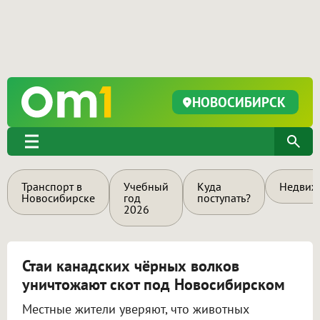
НОВОСИБИРСК
Транспорт в
Учебный
Куда
Недвиж
Новосибирске
год
поступать?
2026
Стаи канадских чёрных волков
уничтожают скот под Новосибирском
Местные жители уверяют, что животных