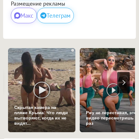
Размещение рекламы
Макс
Телеграм
i
Скрытая камера на
пляже Крыма: Что люди
Ржу не переставая, это
вытворяют, когда их не
видео пересмотришь н
видят...
раз