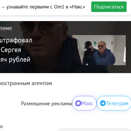
Подписаться
 — узнавайте первыми с Om1 в «Макс»
 теме
штрафовал
 Сергея
яч рублей
ностранным агентом
Макс
Телеграм
Размещение рекламы
го