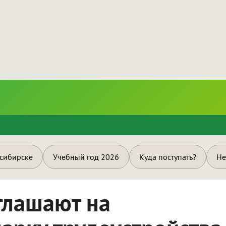
и
осибирске
Учебный год 2026
Куда поступать?
Не
глашают на