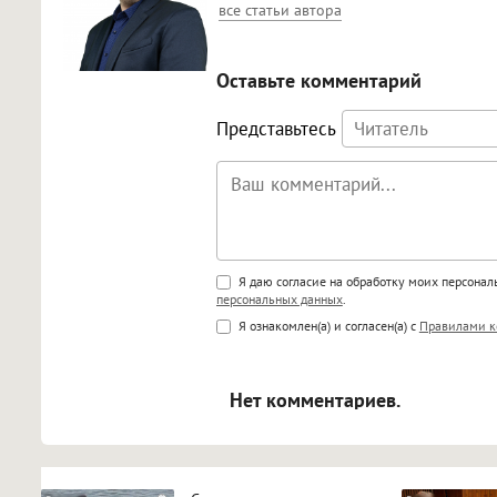
все статьи автора
Оставьте комментарий
Представьтесь
Поддержка HTML
Я даю согласие на обработку моих персона
персональных данных
.
<b>, <strong>, <u>, <i>, <em>, <s>
Я ознакомлен(а) и согласен(а) с
Правилами к
<blockquote>, <code> экраниру
[img]адрес[/img] будет открыва
Нет комментариев.