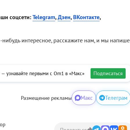
аши соцсети:
Telegram
,
Дзен
,
ВКонтакте
,
о-нибудь интересное, расскажите нам, и мы напиш
Подписаться
 — узнавайте первыми с Om1 в «Макс»
Макс
Телеграм
Размещение рекламы
тор
Поделиться