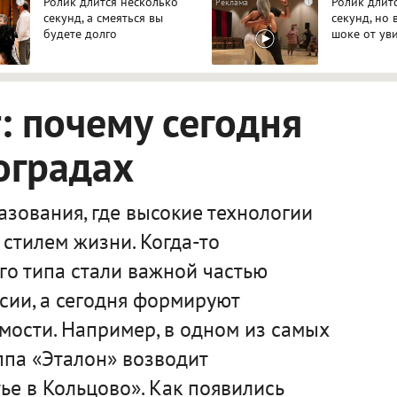
Ролик длится несколько
Ролик длит
i
i
секунд, а смеяться вы
секунд, но 
будете долго
шоке от ув
 почему сегодня
оградах
зования, где высокие технологии
стилем жизни. Когда-то
го типа стали важной частью
сии, а сегодня формируют
мости. Например, в одном из самых
ппа «Эталон» возводит
е в Кольцово». Как появились