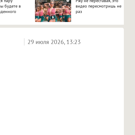
ся пару
Ржу не переставая, это
i
вы будете в
видео пересмотришь не
иденного
раз
29 июля 2026, 13:23