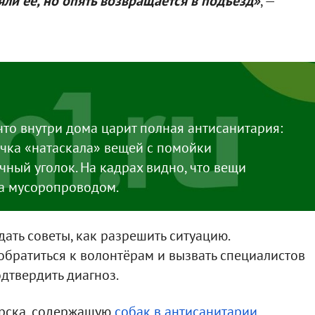
ли её, но опять возвращается в подъезд»
, —
что внутри дома царит полная антисанитария:
чка «натаскала» вещей с помойки
чный уголок. На кадрах видно, что вещи
за мусоропроводом.
ать советы, как разрешить ситуацию.
братиться к волонтёрам и вызвать специалистов
дтвердить диагноз.
ирска, содержащую
собак в антисанитарии
,