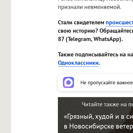
признали невменяемой.
Стали свидетелем
происшес
свою историю? Обращайтесь
87 (Telegram, WhatsApp).
Также подписывайтесь на н
Одноклассники
.
Не пропускайте важное
Читайте также на п
«Грязный, худой и в с
в Новосибирске вете