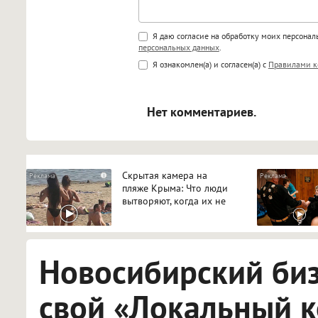
Поддержка HTML
Я даю согласие на обработку моих персона
персональных данных
.
<b>, <strong>, <u>, <i>, <em>, <s>
Я ознакомлен(а) и согласен(а) с
Правилами к
<blockquote>, <code> экраниру
[img]адрес[/img] будет открыва
Нет комментариев.
Скрытая камера на
i
пляже Крыма: Что люди
вытворяют, когда их не
видят...
Новосибирский би
свой «Локальный 