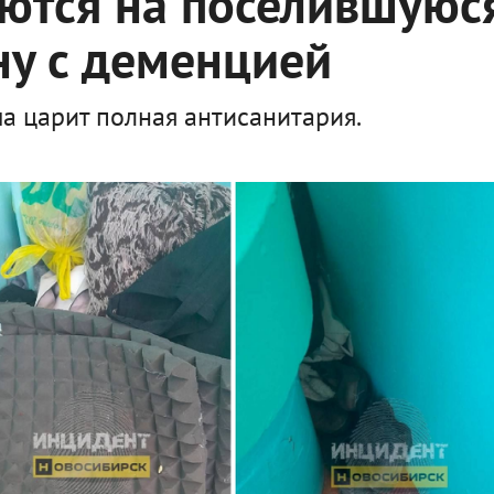
ются на поселившуюс
ну с деменцией
а царит полная антисанитария.