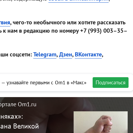
твия
, чего-то необычного или хотите рассказать
 к нам в редакцию по номеру +7 (993) 003–35–
аши соцсети:
Telegram
,
Дзен
,
ВКонтакте
,
Подписаться
 — узнавайте первыми с Om1 в «Макс»
ортале Om1.ru
иняках»:
рана Великой