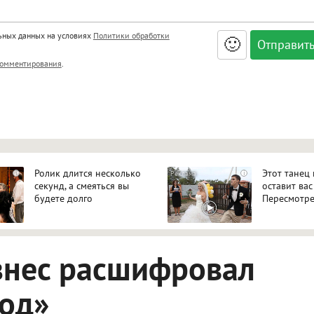
льных данных на условиях
Политики обработки
🙂
, <big>, <small>, <sup>, <sub>, <pre>, <ul>, <ol>, <li>,
омментирования
.
ет HTML, адреса URL автоматически становятся ссылками, и
ться в новой вкладке.
Ролик длится несколько
Этот танец
i
i
секунд, а смеяться вы
оставит вас
будете долго
Пересмотре
знес расшифровал
код»